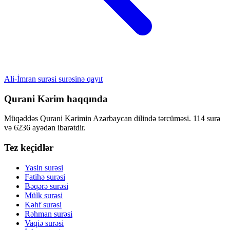
Ali-İmran surəsi surəsinə qayıt
Qurani Kərim haqqında
Müqəddəs Qurani Kərimin Azərbaycan dilində tərcüməsi. 114 surə
və 6236 ayədən ibarətdir.
Tez keçidlər
Yasin surəsi
Fatihə surəsi
Bəqərə surəsi
Mülk surəsi
Kəhf surəsi
Rəhman surəsi
Vaqiə surəsi