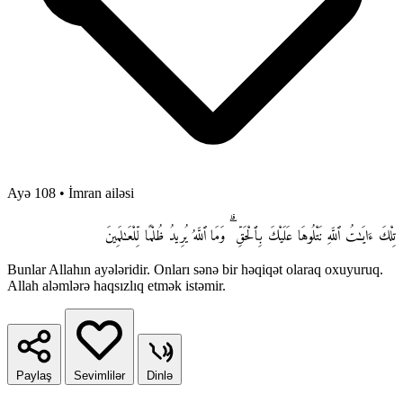
Ayə 108
•
İmran ailəsi
تِلْكَ ءَايَـٰتُ ٱللَّهِ نَتْلُوهَا عَلَيْكَ بِٱلْحَقِّ ۗ وَمَا ٱللَّهُ يُرِيدُ ظُلْمًا لِّلْعَـٰلَمِينَ
Bunlar Allahın ayələridir. Onları sənə bir həqiqət olaraq oxuyuruq.
Allah aləmlərə haqsızlıq etmək istəmir.
Paylaş
Sevimlilər
Dinlə