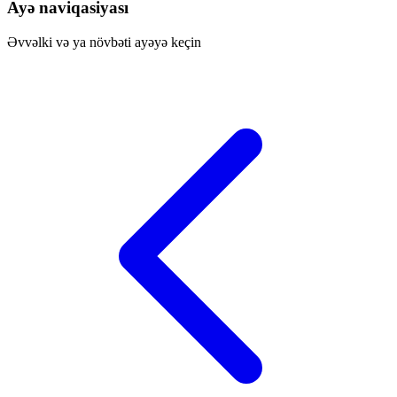
Ayə naviqasiyası
Əvvəlki və ya növbəti ayəyə keçin