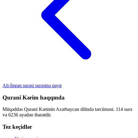
Ali-İmran surəsi surəsinə qayıt
Qurani Kərim haqqında
Müqəddəs Qurani Kərimin Azərbaycan dilində tərcüməsi. 114 surə
və 6236 ayədən ibarətdir.
Tez keçidlər