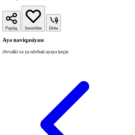
Paylaş
Sevimlilər
Dinlə
Ayə naviqasiyası
Əvvəlki və ya növbəti ayəyə keçin