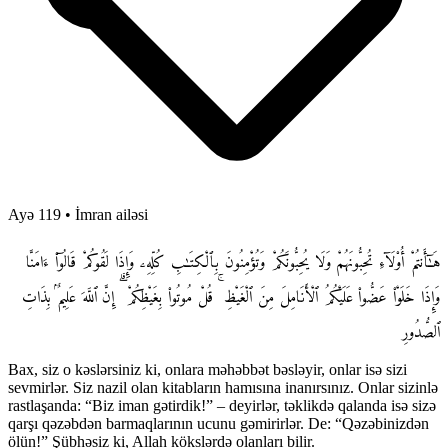
Ayə 119
•
İmran ailəsi
هَـٰٓأَنتُمْ أُو۟لَآءِ تُحِبُّونَهُمْ وَلَا يُحِبُّونَكُمْ وَتُؤْمِنُونَ بِٱلْكِتَـٰبِ كُلِّهِۦ وَإِذَا لَقُوكُمْ قَالُوٓا۟ ءَامَنَّا
وَإِذَا خَلَوْا۟ عَضُّوا۟ عَلَيْكُمُ ٱلْأَنَامِلَ مِنَ ٱلْغَيْظِ ۚ قُلْ مُوتُوا۟ بِغَيْظِكُمْ ۗ إِنَّ ٱللَّهَ عَلِيمٌۢ بِذَاتِ
ٱلصُّدُورِ
Bax, siz o kəslərsiniz ki, onlara məhəbbət bəsləyir, onlar isə sizi
sevmirlər. Siz nazil olan kitabların hamısına inanırsınız. Onlar sizinlə
rastlaşanda: “Biz iman gətirdik!” – deyirlər, təklikdə qalanda isə sizə
qarşı qəzəbdən barmaqlarının ucunu gəmirirlər. De: “Qəzəbinizdən
ölün!” Şübhəsiz ki, Allah kökslərdə olanları bilir.