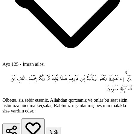
Ayə 125
•
İmran ailəsi
بَلَىٰٓ ۚ إِن تَصْبِرُوا۟ وَتَتَّقُوا۟ وَيَأْتُوكُم مِّن فَوْرِهِمْ هَـٰذَا يُمْدِدْكُمْ رَبُّكُم بِخَمْسَةِ ءَالَـٰفٍ مِّنَ
ٱلْمَلَـٰٓئِكَةِ مُسَوِّمِينَ
Əlbəttə, siz səbir etsəniz, Allahdan qorxsanız və onlar bu saat sizin
üstünüzə hücuma keçsələr, Rəbbiniz nişanlanmış beş min mələklə
sizə yardım edər.