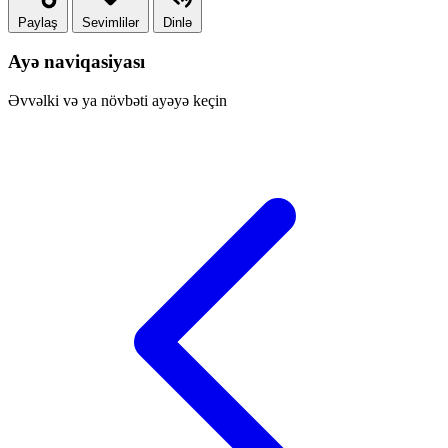
Paylaş
Sevimlilər
Dinlə
Ayə naviqasiyası
Əvvəlki və ya növbəti ayəyə keçin