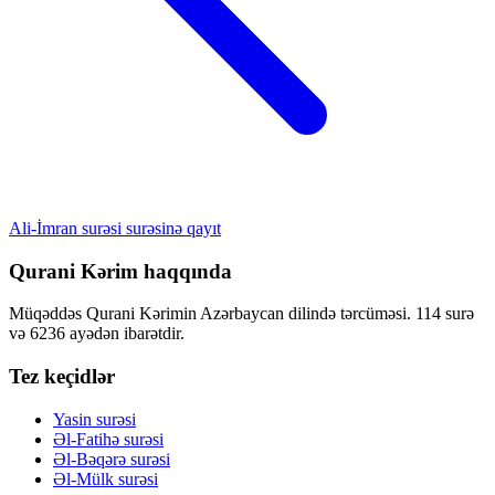
Ali-İmran surəsi surəsinə qayıt
Qurani Kərim haqqında
Müqəddəs Qurani Kərimin Azərbaycan dilində tərcüməsi. 114 surə
və 6236 ayədən ibarətdir.
Tez keçidlər
Yasin surəsi
Əl-Fatihə surəsi
Əl-Bəqərə surəsi
Əl-Mülk surəsi