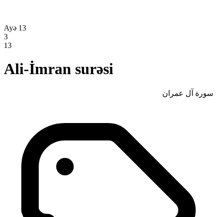
Ayə 13
3
13
Ali-İmran surəsi
سورة آل عمران