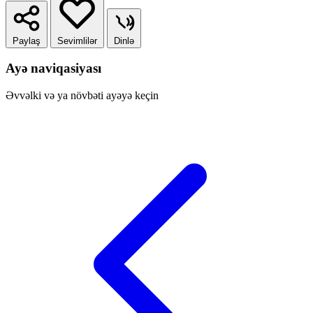
Paylaş
Sevimlilər
Dinlə
Ayə naviqasiyası
Əvvəlki və ya növbəti ayəyə keçin