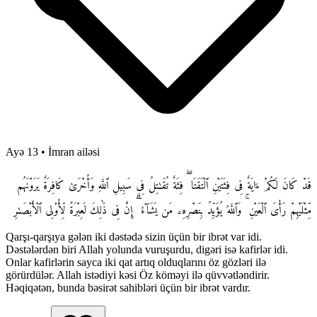
Ayə 13
•
İmran ailəsi
قَدْ كَانَ لَكُمْ ءَايَةٌ فِى فِئَتَيْنِ ٱلْتَقَتَا ۖ فِئَةٌ تُقَـٰتِلُ فِى سَبِيلِ ٱللَّهِ وَأُخْرَىٰ كَافِرَةٌ يَرَوْنَهُم
مِّثْلَيْهِمْ رَأْىَ ٱلْعَيْنِ ۚ وَٱللَّهُ يُؤَيِّدُ بِنَصْرِهِۦ مَن يَشَآءُ ۗ إِنَّ فِى ذَٰلِكَ لَعِبْرَةً لِّأُو۟لِى ٱلْأَبْصَـٰرِ
Qarşı-qarşıya gələn iki dəstədə sizin üçün bir ibrət var idi.
Dəstələrdən biri Allah yolunda vuruşurdu, digəri isə kafirlər idi.
Onlar kafirlərin sayca iki qat artıq olduqlarını öz gözləri ilə
görürdülər. Allah istədiyi kəsi Öz köməyi ilə qüvvətləndirir.
Həqiqətən, bunda bəsirət sahibləri üçün bir ibrət vardır.