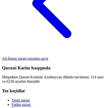
Ali-İmran surəsi surəsinə qayıt
Qurani Kərim haqqında
Müqəddəs Qurani Kərimin Azərbaycan dilində tərcüməsi. 114 surə
və 6236 ayədən ibarətdir.
Tez keçidlər
Yasin surəsi
Fatihə surəsi