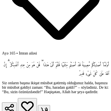
Ayə 165
•
İmran ailəsi
أَوَلَمَّآ أَصَـٰبَتْكُم مُّصِيبَةٌ قَدْ أَصَبْتُم مِّثْلَيْهَا قُلْتُمْ أَنَّىٰ هَـٰذَا ۖ قُلْ هُوَ مِنْ عِندِ أَنفُسِكُمْ ۗ إِنَّ
ٱللَّهَ عَلَىٰ كُلِّ شَىْءٍ قَدِيرٌ
Siz onların başına ikiqat müsibət gətirmiş olduğunuz halda, başınıza
bir müsibət gəldiyi zaman: “Bu, haradan gəldi?” – söylədiniz. De ki:
“Bu, sizin özünüzdəndir!” Həqiqətən, Allah hər şeyə qadirdir.