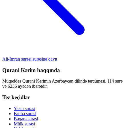
Ali-İmran surəsi surəsinə qayıt
Qurani Kərim haqqında
Müqəddəs Qurani Kərimin Azərbaycan dilində tərcüməsi. 114 surə
və 6236 ayədən ibarətdir.
Tez keçidlər
Yasin surəsi
Fatihə surəsi
Bəqərə surəsi
Mülk surəsi