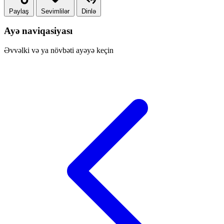
Paylaş
Sevimlilər
Dinlə
Ayə naviqasiyası
Əvvəlki və ya növbəti ayəyə keçin