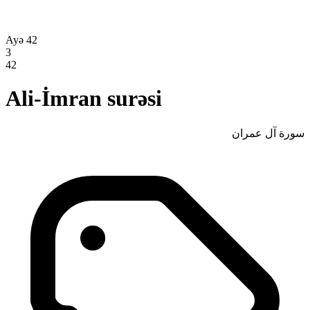
Ayə 42
3
42
Ali-İmran surəsi
سورة آل عمران