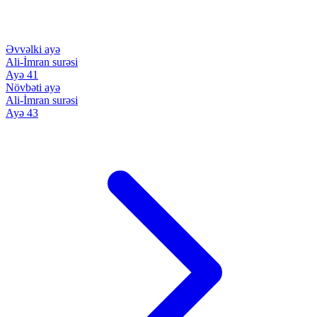
Əvvəlki ayə
Ali-İmran surəsi
Ayə 41
Növbəti ayə
Ali-İmran surəsi
Ayə 43