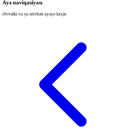
Ayə naviqasiyası
Əvvəlki və ya növbəti ayəyə keçin