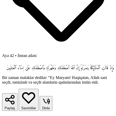
Ayə 42
•
İmran ailəsi
وَإِذْ قَالَتِ ٱلْمَلَـٰٓئِكَةُ يَـٰمَرْيَمُ إِنَّ ٱللَّهَ ٱصْطَفَىٰكِ وَطَهَّرَكِ وَٱصْطَفَىٰكِ عَلَىٰ نِسَآءِ ٱلْعَـٰلَمِينَ
Bir zaman mələklər dedilər: “Ey Məryəm! Həqiqətən, Allah səni
seçdi, təmizlədi və seçib aləmlərin qadınlarından üstün etdi.
Paylaş
Sevimlilər
Dinlə