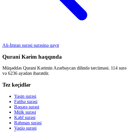
Ali-İmran surəsi surəsinə qayıt
Qurani Kərim haqqında
Müqəddəs Qurani Kərimin Azərbaycan dilində tərcüməsi. 114 surə
və 6236 ayədən ibarətdir.
Tez keçidlər
Yasin surəsi
Fatihə surəsi
Bəqərə surəsi
Mülk surəsi
Kəhf surəsi
Rəhman surəsi
Vaqiə surəsi