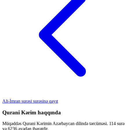
Ali-İmran surəsi surəsinə qayıt
Qurani Kərim haqqında
Müqəddəs Qurani Kərimin Azərbaycan dilində tərcüməsi. 114 surə
və 6236 ayədən ibarətdir.