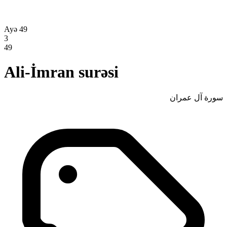
Ayə 49
3
49
Ali-İmran surəsi
سورة آل عمران