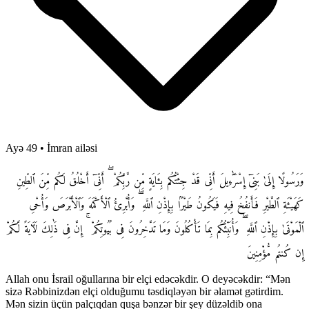
Ayə 49
•
İmran ailəsi
وَرَسُولًا إِلَىٰ بَنِىٓ إِسْرَٰٓءِيلَ أَنِّى قَدْ جِئْتُكُم بِـَٔايَةٍ مِّن رَّبِّكُمْ ۖ أَنِّىٓ أَخْلُقُ لَكُم مِّنَ ٱلطِّينِ
كَهَيْـَٔةِ ٱلطَّيْرِ فَأَنفُخُ فِيهِ فَيَكُونُ طَيْرًۢا بِإِذْنِ ٱللَّهِ ۖ وَأُبْرِئُ ٱلْأَكْمَهَ وَٱلْأَبْرَصَ وَأُحْىِ
ٱلْمَوْتَىٰ بِإِذْنِ ٱللَّهِ ۖ وَأُنَبِّئُكُم بِمَا تَأْكُلُونَ وَمَا تَدَّخِرُونَ فِى بُيُوتِكُمْ ۚ إِنَّ فِى ذَٰلِكَ لَـَٔايَةً لَّكُمْ
إِن كُنتُم مُّؤْمِنِينَ
Allah onu İsrail oğullarına bir elçi edəcəkdir. O deyəcəkdir: “Mən
sizə Rəbbinizdən elçi olduğumu təsdiqləyən bir əlamət gətirdim.
Mən sizin üçün palçıqdan quşa bənzər bir şey düzəldib ona