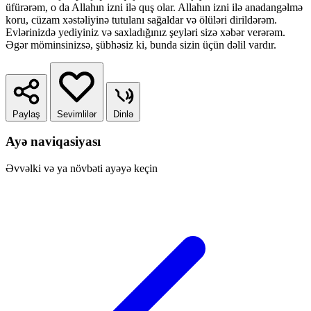
üfürərəm, o da Allahın izni ilə quş olar. Allahın izni ilə anadangəlmə
koru, cüzam xəstəliyinə tutulanı sağaldar və ölüləri dirildərəm.
Evlərinizdə yediyiniz və saxladığınız şeyləri sizə xəbər verərəm.
Əgər möminsinizsə, şübhəsiz ki, bunda sizin üçün dəlil vardır.
Paylaş
Sevimlilər
Dinlə
Ayə naviqasiyası
Əvvəlki və ya növbəti ayəyə keçin