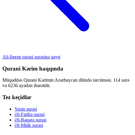
Ali-İmran surəsi surəsinə qayıt
Qurani Kərim haqqında
Müqəddəs Qurani Kərimin Azərbaycan dilində tərcüməsi. 114 surə
və 6236 ayədən ibarətdir.
Tez keçidlər
Yasin surəsi
Əl-Fatihə surəsi
Əl-Bəqərə surəsi
Əl-Mülk surəsi