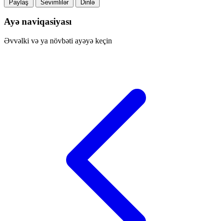
Paylaş
Sevimlilər
Dinlə
Ayə naviqasiyası
Əvvəlki və ya növbəti ayəyə keçin