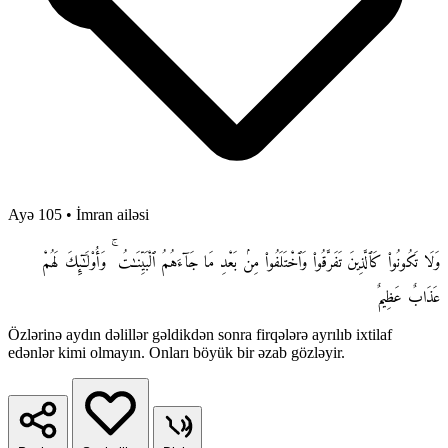
Ayə 105
•
İmran ailəsi
وَلَا تَكُونُوا۟ كَٱلَّذِينَ تَفَرَّقُوا۟ وَٱخْتَلَفُوا۟ مِنۢ بَعْدِ مَا جَآءَهُمُ ٱلْبَيِّنَـٰتُ ۚ وَأُو۟لَـٰٓئِكَ لَهُمْ
عَذَابٌ عَظِيمٌ
Özlərinə aydın dəlillər gəldikdən sonra firqələrə ayrılıb ixtilaf
edənlər kimi olmayın. Onları böyük bir əzab gözləyir.