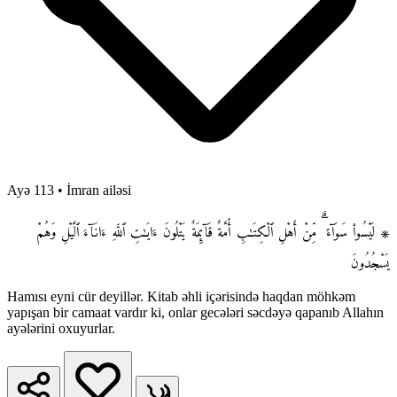
Ayə 113
•
İmran ailəsi
۞ لَيْسُوا۟ سَوَآءً ۗ مِّنْ أَهْلِ ٱلْكِتَـٰبِ أُمَّةٌ قَآئِمَةٌ يَتْلُونَ ءَايَـٰتِ ٱللَّهِ ءَانَآءَ ٱلَّيْلِ وَهُمْ
يَسْجُدُونَ
Hamısı eyni cür deyillər. Kitab əhli içərisində haqdan möhkəm
yapışan bir camaat vardır ki, onlar gecələri səcdəyə qapanıb Allahın
ayələrini oxuyurlar.