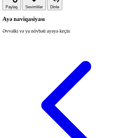
Paylaş
Sevimlilər
Dinlə
Ayə naviqasiyası
Əvvəlki və ya növbəti ayəyə keçin