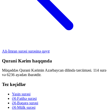
Ali-İmran surəsi surəsinə qayıt
Qurani Kərim haqqında
Müqəddəs Qurani Kərimin Azərbaycan dilində tərcüməsi. 114 surə
və 6236 ayədən ibarətdir.
Tez keçidlər
Yasin surəsi
Əl-Fatihə surəsi
Əl-Bəqərə surəsi
Əl-Mülk surəsi