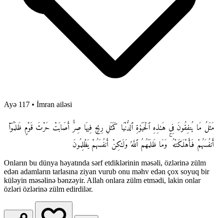
Ayə 117
•
İmran ailəsi
مَثَلُ مَا يُنفِقُونَ فِى هَـٰذِهِ ٱلْحَيَوٰةِ ٱلدُّنْيَا كَمَثَلِ رِيحٍ فِيهَا صِرٌّ أَصَابَتْ حَرْثَ قَوْمٍ ظَلَمُوٓا۟
أَنفُسَهُمْ فَأَهْلَكَتْهُ ۚ وَمَا ظَلَمَهُمُ ٱللَّهُ وَلَـٰكِنْ أَنفُسَهُمْ يَظْلِمُونَ
Onların bu dünya həyatında sərf etdiklərinin məsəli, özlərinə zülm
edən adamların tarlasına ziyan vurub onu məhv edən çox soyuq bir
küləyin məsəlinə bənzəyir. Allah onlara zülm etmədi, lakin onlar
özləri özlərinə zülm edirdilər.