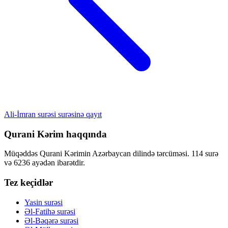
Ali-İmran surəsi surəsinə qayıt
Qurani Kərim haqqında
Müqəddəs Qurani Kərimin Azərbaycan dilində tərcüməsi. 114 surə
və 6236 ayədən ibarətdir.
Tez keçidlər
Yasin surəsi
Əl-Fatihə surəsi
Əl-Bəqərə surəsi