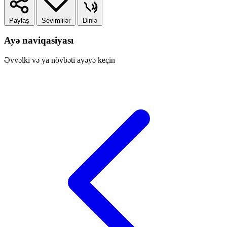
Paylaş
Sevimlilər
Dinlə
Ayə naviqasiyası
Əvvəlki və ya növbəti ayəyə keçin