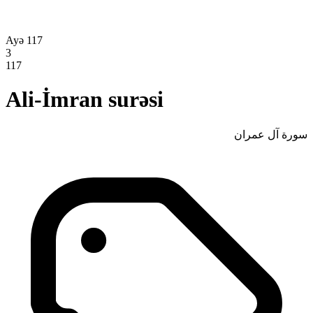
Ayə 117
3
117
Ali-İmran surəsi
سورة آل عمران