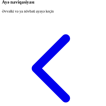
Ayə naviqasiyası
Əvvəlki və ya növbəti ayəyə keçin