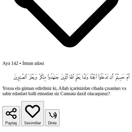
Ayə 142
•
İmran ailəsi
أَمْ حَسِبْتُمْ أَن تَدْخُلُوا۟ ٱلْجَنَّةَ وَلَمَّا يَعْلَمِ ٱللَّهُ ٱلَّذِينَ جَـٰهَدُوا۟ مِنكُمْ وَيَعْلَمَ ٱلصَّـٰبِرِينَ
Yoxsa elə güman edirdiniz ki, Allah içərinizdən cihada çıxanları və
səbir edənləri bəlli etmədən siz Cənnətə daxil olacaqsınız?
Paylaş
Sevimlilər
Dinlə