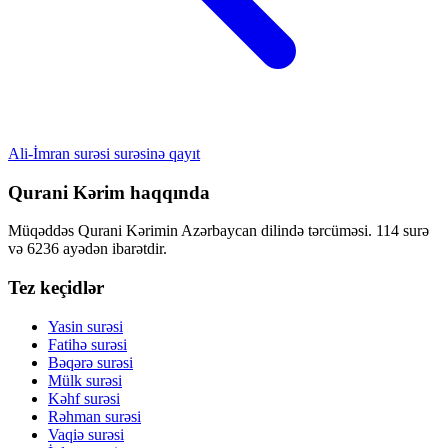
Ali-İmran surəsi surəsinə qayıt
Qurani Kərim haqqında
Müqəddəs Qurani Kərimin Azərbaycan dilində tərcüməsi. 114 surə
və 6236 ayədən ibarətdir.
Tez keçidlər
Yasin surəsi
Fatihə surəsi
Bəqərə surəsi
Mülk surəsi
Kəhf surəsi
Rəhman surəsi
Vaqiə surəsi