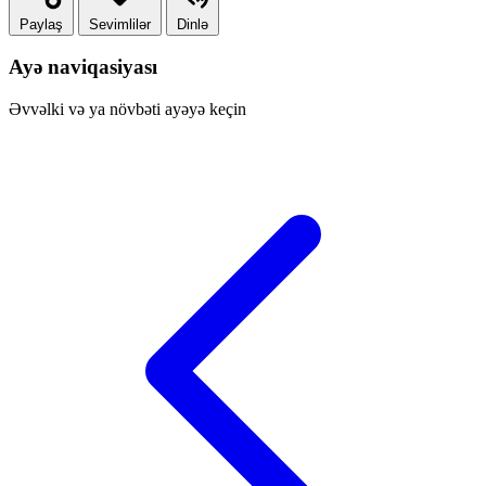
Paylaş
Sevimlilər
Dinlə
Ayə naviqasiyası
Əvvəlki və ya növbəti ayəyə keçin