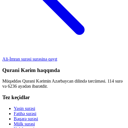
Ali-İmran surəsi surəsinə qayıt
Qurani Kərim haqqında
Müqəddəs Qurani Kərimin Azərbaycan dilində tərcüməsi. 114 surə
və 6236 ayədən ibarətdir.
Tez keçidlər
Yasin surəsi
Fatihə surəsi
Bəqərə surəsi
Mülk surəsi