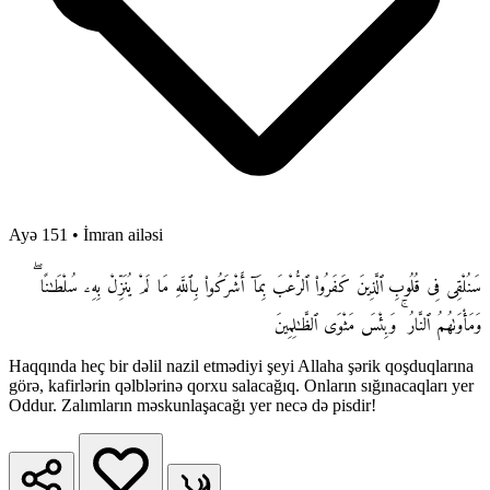
Ayə 151
•
İmran ailəsi
سَنُلْقِى فِى قُلُوبِ ٱلَّذِينَ كَفَرُوا۟ ٱلرُّعْبَ بِمَآ أَشْرَكُوا۟ بِٱللَّهِ مَا لَمْ يُنَزِّلْ بِهِۦ سُلْطَـٰنًا ۖ
وَمَأْوَىٰهُمُ ٱلنَّارُ ۚ وَبِئْسَ مَثْوَى ٱلظَّـٰلِمِينَ
Haqqında heç bir dəlil nazil etmədiyi şeyi Allaha şərik qoşduqlarına
görə, kafirlərin qəlblərinə qorxu salacağıq. Onların sığınacaqları yer
Oddur. Zalımların məskunlaşacağı yer necə də pisdir!