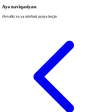
Ayə naviqasiyası
Əvvəlki və ya növbəti ayəyə keçin