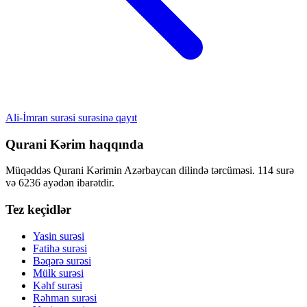
Ali-İmran surəsi surəsinə qayıt
Qurani Kərim haqqında
Müqəddəs Qurani Kərimin Azərbaycan dilində tərcüməsi. 114 surə
və 6236 ayədən ibarətdir.
Tez keçidlər
Yasin surəsi
Fatihə surəsi
Bəqərə surəsi
Mülk surəsi
Kəhf surəsi
Rəhman surəsi