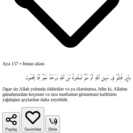
Ayə 157
•
İmran ailəsi
وَلَئِن قُتِلْتُمْ فِى سَبِيلِ ٱللَّهِ أَوْ مُتُّمْ لَمَغْفِرَةٌ مِّنَ ٱللَّهِ وَرَحْمَةٌ خَيْرٌ مِّمَّا يَجْمَعُونَ
Əgər siz Allah yolunda öldürülər və ya ölərsinizsə, bilin ki, Allahın
günahınızdan keçməsi və sizə mərhəmət göstərməsi kafirlərin
yığdıqları şeylərdən daha xeyirlidir.
Paylaş
Sevimlilər
Dinlə