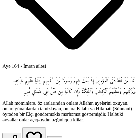
Ayə 164
•
İmran ailəsi
لَقَدْ مَنَّ ٱللَّهُ عَلَى ٱلْمُؤْمِنِينَ إِذْ بَعَثَ فِيهِمْ رَسُولًا مِّنْ أَنفُسِهِمْ يَتْلُوا۟ عَلَيْهِمْ ءَايَـٰتِهِۦ
وَيُزَكِّيهِمْ وَيُعَلِّمُهُمُ ٱلْكِتَـٰبَ وَٱلْحِكْمَةَ وَإِن كَانُوا۟ مِن قَبْلُ لَفِى ضَلَـٰلٍ مُّبِينٍ
Allah möminlərə, öz aralarından onlara Allahın ayələrini oxuyan,
onları günahlardan təmizləyən, onlara Kitabı və Hikməti (Sünnəni)
öyrədən bir Elçi göndərməklə mərhəmət göstərmişdir. Halbuki
əvvəllər onlar açıq-aydın azğınlıqda idilər.