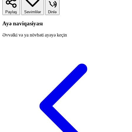
Paylaş
Sevimlilər
Dinlə
Ayə naviqasiyası
Əvvəlki və ya növbəti ayəyə keçin