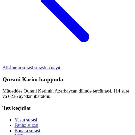
Ali-İmran surəsi surəsinə qayıt
Qurani Kərim haqqında
Müqəddəs Qurani Kərimin Azərbaycan dilində tərcüməsi. 114 surə
və 6236 ayədən ibarətdir.
Tez keçidlər
Yasin surəsi
Fatihə surəsi
Bəqərə surəsi