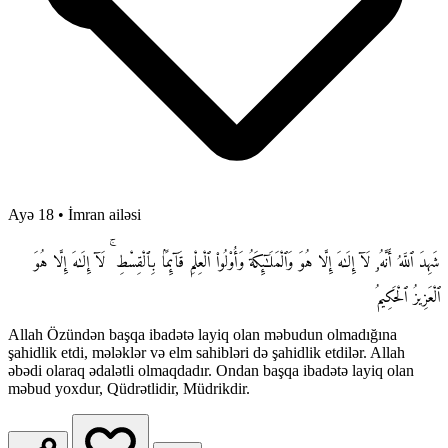
Ayə 18
•
İmran ailəsi
شَهِدَ ٱللَّهُ أَنَّهُۥ لَآ إِلَـٰهَ إِلَّا هُوَ وَٱلْمَلَـٰٓئِكَةُ وَأُو۟لُوا۟ ٱلْعِلْمِ قَآئِمًۢا بِٱلْقِسْطِ ۚ لَآ إِلَـٰهَ إِلَّا هُوَ
ٱلْعَزِيزُ ٱلْحَكِيمُ
Allah Özündən başqa ibadətə layiq olan məbudun olmadığına
şahidlik etdi, mələklər və elm sahibləri də şahidlik etdilər. Allah
əbədi olaraq ədalətli olmaqdadır. Ondan başqa ibadətə layiq olan
məbud yoxdur, Qüdrətlidir, Müdrikdir.