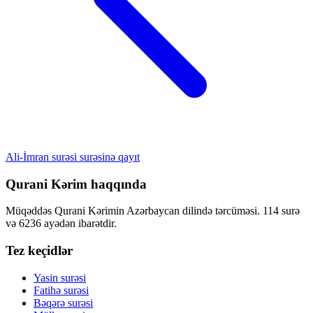
Ali-İmran surəsi surəsinə qayıt
Qurani Kərim haqqında
Müqəddəs Qurani Kərimin Azərbaycan dilində tərcüməsi. 114 surə
və 6236 ayədən ibarətdir.
Tez keçidlər
Yasin surəsi
Fatihə surəsi
Bəqərə surəsi