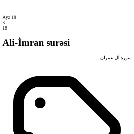
Ayə 18
3
18
Ali-İmran surəsi
سورة آل عمران