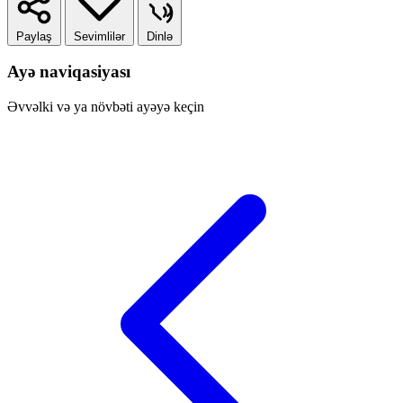
Paylaş
Sevimlilər
Dinlə
Ayə naviqasiyası
Əvvəlki və ya növbəti ayəyə keçin