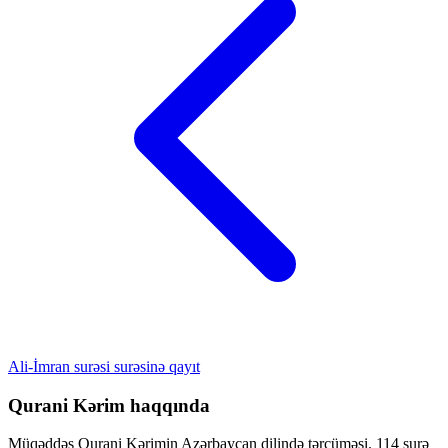
Ali-İmran surəsi surəsinə qayıt
Qurani Kərim haqqında
Müqəddəs Qurani Kərimin Azərbaycan dilində tərcüməsi. 114 surə