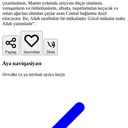
çıxarılanların, Mənim yolumda əziyyətə düçar olanların,
vuruşanların və öldürülənlərin, əlbəttə, təqsirlərindən keçəcək və
onları ağacları altından çaylar axan Cənnət bağlarına daxil
edəcəyəm. Bu, Allah tərəfindən bir mükafatdır. Gözəl mükafat məhz
Allah yanındadır”.
Paylaş
Sevimlilər
Dinlə
Ayə naviqasiyası
Əvvəlki və ya növbəti ayəyə keçin