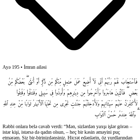
Ayə 195
•
İmran ailəsi
فَٱسْتَجَابَ لَهُمْ رَبُّهُمْ أَنِّى لَآ أُضِيعُ عَمَلَ عَـٰمِلٍ مِّنكُم مِّن ذَكَرٍ أَوْ أُنثَىٰ ۖ بَعْضُكُم مِّنۢ
بَعْضٍ ۖ فَٱلَّذِينَ هَاجَرُوا۟ وَأُخْرِجُوا۟ مِن دِيَـٰرِهِمْ وَأُوذُوا۟ فِى سَبِيلِى وَقَـٰتَلُوا۟ وَقُتِلُوا۟
لَأُكَفِّرَنَّ عَنْهُمْ سَيِّـَٔاتِهِمْ وَلَأُدْخِلَنَّهُمْ جَنَّـٰتٍ تَجْرِى مِن تَحْتِهَا ٱلْأَنْهَـٰرُ ثَوَابًا مِّنْ عِندِ ٱللَّهِ
ۗ وَٱللَّهُ عِندَهُۥ حُسْنُ ٱلثَّوَابِ
Rəbbi onlara belə cavab verdi: “Mən, sizlərdən yaxşı işlər görən –
istər kişi, istərsə də qadın olsun, – heç bir kəsin əməyini puç
etmərəm. Siz bir-birinizdənsiniz. Hicrət edənlərin, öz yurdlarından