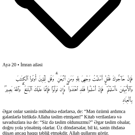
Ayə 20
•
İmran ailəsi
فَإِنْ حَآجُّوكَ فَقُلْ أَسْلَمْتُ وَجْهِىَ لِلَّهِ وَمَنِ ٱتَّبَعَنِ ۗ وَقُل لِّلَّذِينَ أُوتُوا۟ ٱلْكِتَـٰبَ
وَٱلْأُمِّيِّـۧنَ ءَأَسْلَمْتُمْ ۚ فَإِنْ أَسْلَمُوا۟ فَقَدِ ٱهْتَدَوا۟ ۖ وَّإِن تَوَلَّوْا۟ فَإِنَّمَا عَلَيْكَ ٱلْبَلَـٰغُ ۗ وَٱللَّهُ بَصِيرٌۢ
بِٱلْعِبَادِ
Əgər onlar səninlə mübahisə edərlərsə, de: “Mən özümü ardımca
gələnlərlə birlikdə Allaha təslim etmişəm!” Kitab verilənlərə və
savadsızlara isə de: “Siz də təslim oldunuzmu?” Əgər təslim olsalar,
doğru yola yönəlmiş olarlar. Üz döndərsələr, bil ki, sənin öhdənə
düşən ancaq haqqı təbliğ etməkdir. Allah qullarını görür.