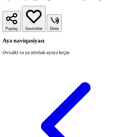
Paylaş
Sevimlilər
Dinlə
Ayə naviqasiyası
Əvvəlki və ya növbəti ayəyə keçin