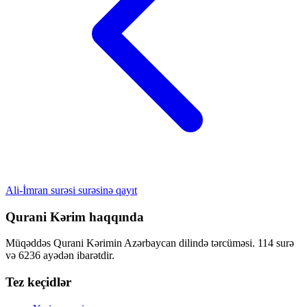
Ali-İmran surəsi surəsinə qayıt
Qurani Kərim haqqında
Müqəddəs Qurani Kərimin Azərbaycan dilində tərcüməsi. 114 surə
və 6236 ayədən ibarətdir.
Tez keçidlər