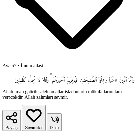
Ayə 57
•
İmran ailəsi
وَأَمَّا ٱلَّذِينَ ءَامَنُوا۟ وَعَمِلُوا۟ ٱلصَّـٰلِحَـٰتِ فَيُوَفِّيهِمْ أُجُورَهُمْ ۗ وَٱللَّهُ لَا يُحِبُّ ٱلظَّـٰلِمِينَ
Allah iman gətirib saleh əməllər işlədənlərin mükafatlarını tam
verəcəkdir. Allah zalımları sevmir.
Paylaş
Sevimlilər
Dinlə