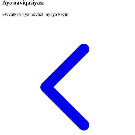
Ayə naviqasiyası
Əvvəlki və ya növbəti ayəyə keçin