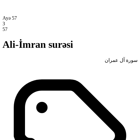
Ayə 57
3
57
Ali-İmran surəsi
سورة آل عمران