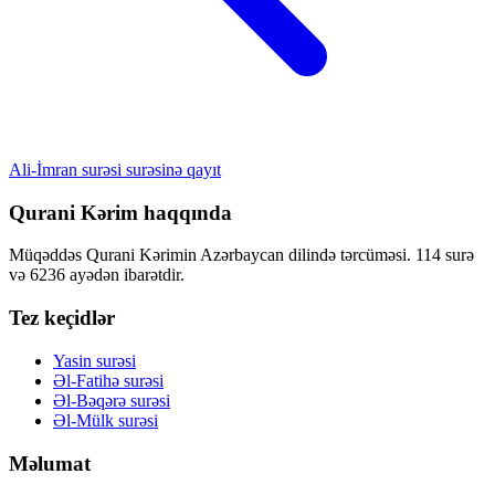
Ali-İmran surəsi surəsinə qayıt
Qurani Kərim haqqında
Müqəddəs Qurani Kərimin Azərbaycan dilində tərcüməsi. 114 surə
və 6236 ayədən ibarətdir.
Tez keçidlər
Yasin surəsi
Əl-Fatihə surəsi
Əl-Bəqərə surəsi
Əl-Mülk surəsi
Məlumat