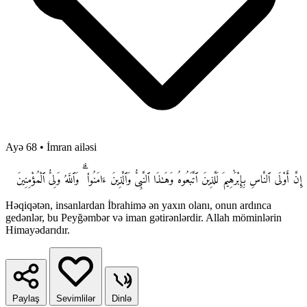
Ayə 68
•
İmran ailəsi
إِنَّ أَوْلَى ٱلنَّاسِ بِإِبْرَٰهِيمَ لَلَّذِينَ ٱتَّبَعُوهُ وَهَـٰذَا ٱلنَّبِىُّ وَٱلَّذِينَ ءَامَنُوا۟ ۗ وَٱللَّهُ وَلِىُّ ٱلْمُؤْمِنِينَ
Həqiqətən, insanlardan İbrahimə ən yaxın olanı, onun ardınca
gedənlər, bu Peyğəmbər və iman gətirənlərdir. Allah möminlərin
Himayədarıdır.
Paylaş
Sevimlilər
Dinlə