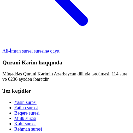
Ali-İmran surəsi surəsinə qayıt
Qurani Kərim haqqında
Müqəddəs Qurani Kərimin Azərbaycan dilində tərcüməsi. 114 surə
və 6236 ayədən ibarətdir.
Tez keçidlər
Yasin surəsi
Fatihə surəsi
Bəqərə surəsi
Mülk surəsi
Kəhf surəsi
Rəhman surəsi