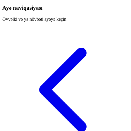
Ayə naviqasiyası
Əvvəlki və ya növbəti ayəyə keçin