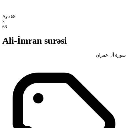
Ayə 68
3
68
Ali-İmran surəsi
سورة آل عمران