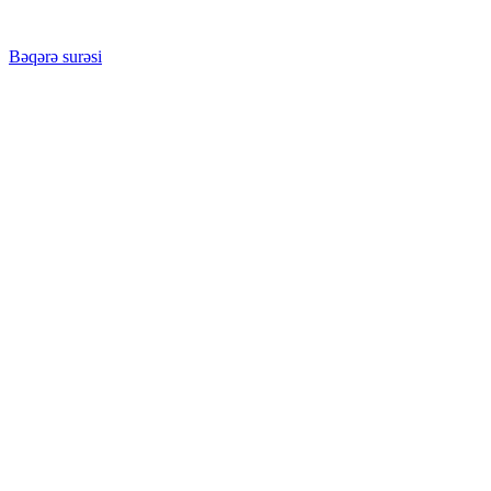
Bəqərə surəsi