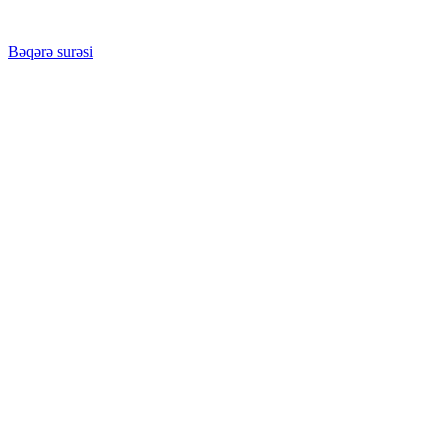
Bəqərə surəsi