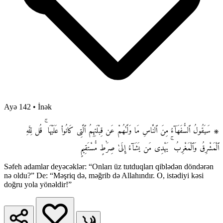
Ayə 142
•
İnək
۞ سَيَقُولُ ٱلسُّفَهَآءُ مِنَ ٱلنَّاسِ مَا وَلَّىٰهُمْ عَن قِبْلَتِهِمُ ٱلَّتِى كَانُوا۟ عَلَيْهَا ۚ قُل لِّلَّهِ
ٱلْمَشْرِقُ وَٱلْمَغْرِبُ ۚ يَهْدِى مَن يَشَآءُ إِلَىٰ صِرَٰطٍ مُّسْتَقِيمٍ
Səfeh adamlar deyəcəklər: “Onları üz tutduqları qiblədən döndərən
nə oldu?” De: “Məşriq də, məğrib də Allahındır. O, istədiyi kəsi
doğru yola yönəldir!”