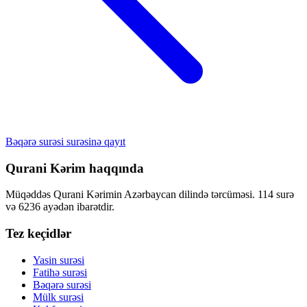
Bəqərə surəsi surəsinə qayıt
Qurani Kərim haqqında
Müqəddəs Qurani Kərimin Azərbaycan dilində tərcüməsi. 114 surə
və 6236 ayədən ibarətdir.
Tez keçidlər
Yasin surəsi
Fatihə surəsi
Bəqərə surəsi
Mülk surəsi