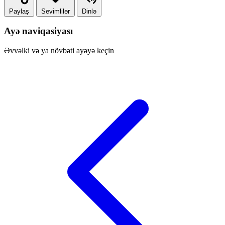
Paylaş
Sevimlilər
Dinlə
Ayə naviqasiyası
Əvvəlki və ya növbəti ayəyə keçin