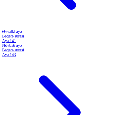
Əvvəlki ayə
Bəqərə surəsi
Ayə 141
Növbəti ayə
Bəqərə surəsi
Ayə 143