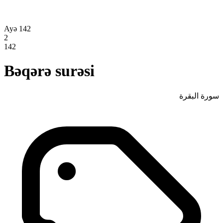
Ayə 142
2
142
Bəqərə surəsi
سورة البقرة