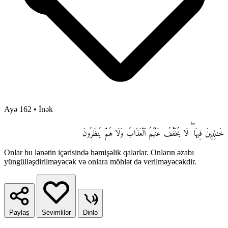
Ayə 162
•
İnək
خَـٰلِدِينَ فِيهَا ۖ لَا يُخَفَّفُ عَنْهُمُ ٱلْعَذَابُ وَلَا هُمْ يُنظَرُونَ
Onlar bu lənətin içərisində həmişəlik qalarlar. Onların əzabı
yüngülləşdirilməyəcək və onlara möhlət də verilməyəcəkdir.
Paylaş
Sevimlilər
Dinlə