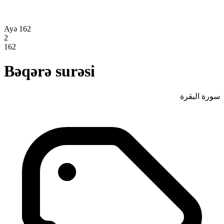
Ayə 162
2
162
Bəqərə surəsi
سورة البقرة