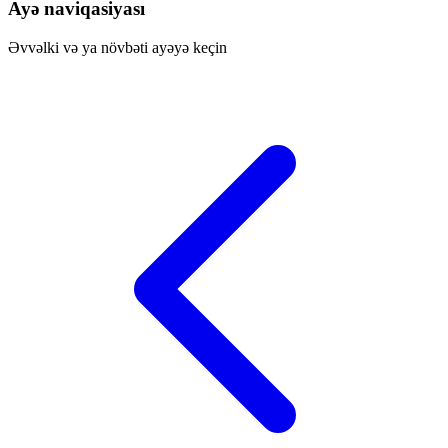
Ayə naviqasiyası
Əvvəlki və ya növbəti ayəyə keçin