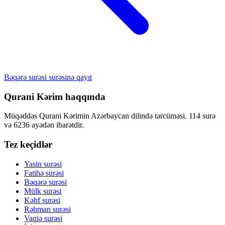
Bəqərə surəsi surəsinə qayıt
Qurani Kərim haqqında
Müqəddəs Qurani Kərimin Azərbaycan dilində tərcüməsi. 114 surə
və 6236 ayədən ibarətdir.
Tez keçidlər
Yasin surəsi
Fatihə surəsi
Bəqərə surəsi
Mülk surəsi
Kəhf surəsi
Rəhman surəsi
Vaqiə surəsi