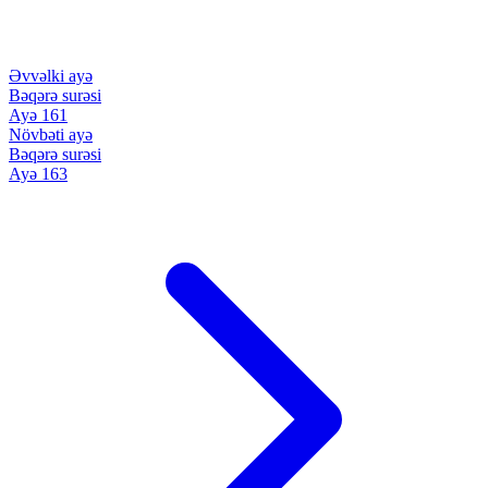
Əvvəlki ayə
Bəqərə surəsi
Ayə 161
Növbəti ayə
Bəqərə surəsi
Ayə 163