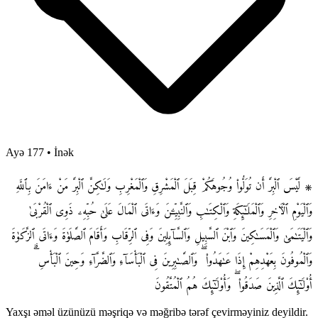
Ayə 177
•
İnək
۞ لَّيْسَ ٱلْبِرَّ أَن تُوَلُّوا۟ وُجُوهَكُمْ قِبَلَ ٱلْمَشْرِقِ وَٱلْمَغْرِبِ وَلَـٰكِنَّ ٱلْبِرَّ مَنْ ءَامَنَ بِٱللَّهِ
وَٱلْيَوْمِ ٱلْـَٔاخِرِ وَٱلْمَلَـٰٓئِكَةِ وَٱلْكِتَـٰبِ وَٱلنَّبِيِّـۧنَ وَءَاتَى ٱلْمَالَ عَلَىٰ حُبِّهِۦ ذَوِى ٱلْقُرْبَىٰ
وَٱلْيَتَـٰمَىٰ وَٱلْمَسَـٰكِينَ وَٱبْنَ ٱلسَّبِيلِ وَٱلسَّآئِلِينَ وَفِى ٱلرِّقَابِ وَأَقَامَ ٱلصَّلَوٰةَ وَءَاتَى ٱلزَّكَوٰةَ
وَٱلْمُوفُونَ بِعَهْدِهِمْ إِذَا عَـٰهَدُوا۟ ۖ وَٱلصَّـٰبِرِينَ فِى ٱلْبَأْسَآءِ وَٱلضَّرَّآءِ وَحِينَ ٱلْبَأْسِ ۗ
أُو۟لَـٰٓئِكَ ٱلَّذِينَ صَدَقُوا۟ ۖ وَأُو۟لَـٰٓئِكَ هُمُ ٱلْمُتَّقُونَ
Yaxşı əməl üzünüzü məşriqə və məğribə tərəf çevirməyiniz deyildir.