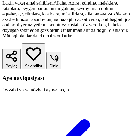
Lakin yaxşı əməl sahibləri Allaha, Axirət gününə, mələklərə,
kitablara, peyğəmbərlərə iman gətirən, sevdiyi malı qohum-
əqrəbaya, yetimlərə, kasıblara, müsafirlərə, dilənənlərə və kölələrin
azad edilməsinə sərf edən, namaz qılıb zəkat verən, əhd bağladıqda
əhdlərini yerinə yetirən, sıxıntı və xəstəlik üz verdikdə, habelə
döyüşdə səbir edən şəxslərdir. Onlar imanlarında doğru olanlardır.
Müttəqi olanlar da elə məhz onlardır.
Paylaş
Sevimlilər
Dinlə
Ayə naviqasiyası
Əvvəlki və ya növbəti ayəyə keçin