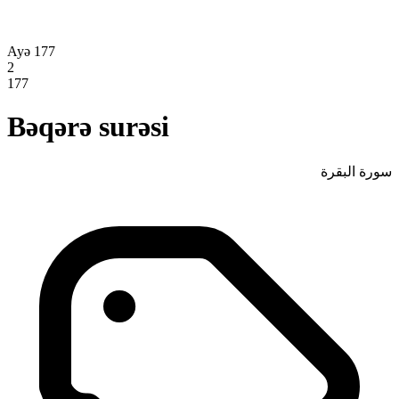
Ayə 177
2
177
Bəqərə surəsi
سورة البقرة