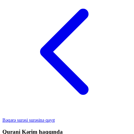
Bəqərə surəsi surəsinə qayıt
Qurani Kərim haqqında