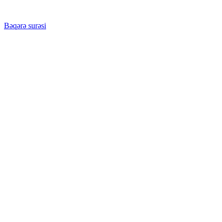
Bəqərə surəsi