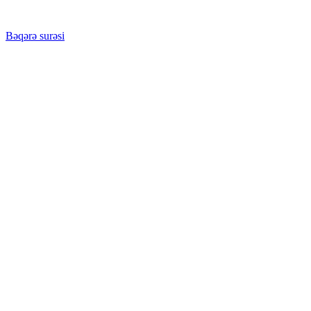
Bəqərə surəsi