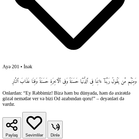
Ayə 201
•
İnək
وَمِنْهُم مَّن يَقُولُ رَبَّنَآ ءَاتِنَا فِى ٱلدُّنْيَا حَسَنَةً وَفِى ٱلْـَٔاخِرَةِ حَسَنَةً وَقِنَا عَذَابَ ٱلنَّارِ
Onlardan: “Ey Rəbbimiz! Bizə həm bu dünyada, həm də axirətdə
gözəl nemətlər ver və bizi Od əzabından qoru!” – deyənləri də
vardır.
Paylaş
Sevimlilər
Dinlə