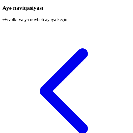
Ayə naviqasiyası
Əvvəlki və ya növbəti ayəyə keçin