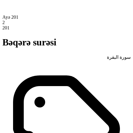
Ayə 201
2
201
Bəqərə surəsi
سورة البقرة