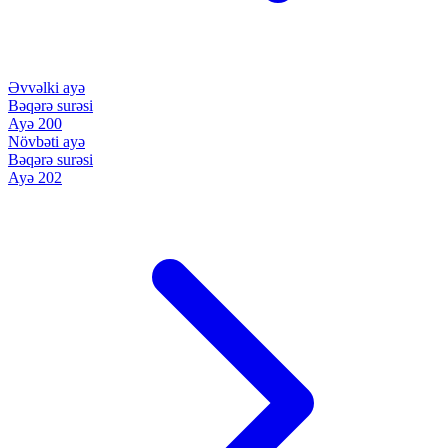
Əvvəlki ayə
Bəqərə surəsi
Ayə 200
Növbəti ayə
Bəqərə surəsi
Ayə 202