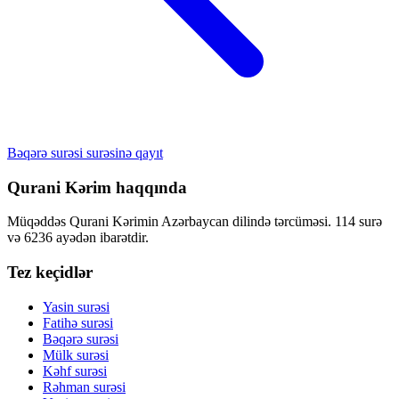
Bəqərə surəsi surəsinə qayıt
Qurani Kərim haqqında
Müqəddəs Qurani Kərimin Azərbaycan dilində tərcüməsi. 114 surə
və 6236 ayədən ibarətdir.
Tez keçidlər
Yasin surəsi
Fatihə surəsi
Bəqərə surəsi
Mülk surəsi
Kəhf surəsi
Rəhman surəsi