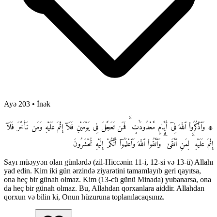
Ayə 203
•
İnək
۞ وَٱذْكُرُوا۟ ٱللَّهَ فِىٓ أَيَّامٍ مَّعْدُودَٰتٍ ۚ فَمَن تَعَجَّلَ فِى يَوْمَيْنِ فَلَآ إِثْمَ عَلَيْهِ وَمَن تَأَخَّرَ فَلَآ
إِثْمَ عَلَيْهِ ۚ لِمَنِ ٱتَّقَىٰ ۗ وَٱتَّقُوا۟ ٱللَّهَ وَٱعْلَمُوٓا۟ أَنَّكُمْ إِلَيْهِ تُحْشَرُونَ
Sayı müəyyən olan günlərdə (zil-Hiccənin 11-i, 12-si və 13-ü) Allahı
yad edin. Kim iki gün ərzində ziyarətini tamamlayıb geri qayıtsa,
ona heç bir günah olmaz. Kim (13-cü günü Minada) yubanarsa, ona
da heç bir günah olmaz. Bu, Allahdan qorxanlara aiddir. Allahdan
qorxun və bilin ki, Onun hüzuruna toplanılacaqsınız.