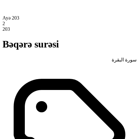
Ayə 203
2
203
Bəqərə surəsi
سورة البقرة