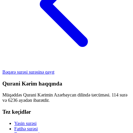
Bəqərə surəsi surəsinə qayıt
Qurani Kərim haqqında
Müqəddəs Qurani Kərimin Azərbaycan dilində tərcüməsi. 114 surə
və 6236 ayədən ibarətdir.
Tez keçidlər
Yasin surəsi
Fatihə surəsi