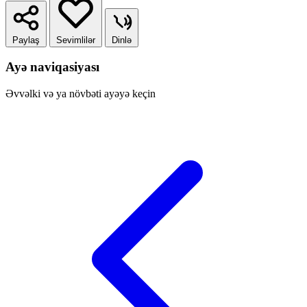
Paylaş
Sevimlilər
Dinlə
Ayə naviqasiyası
Əvvəlki və ya növbəti ayəyə keçin