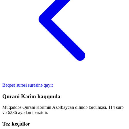
Bəqərə surəsi surəsinə qayıt
Qurani Kərim haqqında
Müqəddəs Qurani Kərimin Azərbaycan dilində tərcüməsi. 114 surə
və 6236 ayədən ibarətdir.
Tez keçidlər