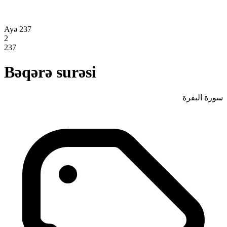
Ayə 237
2
237
Bəqərə surəsi
سورة البقرة