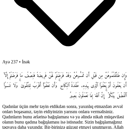
Ayə 237
•
İnək
وَإِن طَلَّقْتُمُوهُنَّ مِن قَبْلِ أَن تَمَسُّوهُنَّ وَقَدْ فَرَضْتُمْ لَهُنَّ فَرِيضَةً فَنِصْفُ مَا فَرَضْتُمْ إِلَّآ
أَن يَعْفُونَ أَوْ يَعْفُوَا۟ ٱلَّذِى بِيَدِهِۦ عُقْدَةُ ٱلنِّكَاحِ ۚ وَأَن تَعْفُوٓا۟ أَقْرَبُ لِلتَّقْوَىٰ ۚ وَلَا تَنسَوُا۟
ٱلْفَضْلَ بَيْنَكُمْ ۚ إِنَّ ٱللَّهَ بِمَا تَعْمَلُونَ بَصِيرٌ
Qadınlar üçün mehr təyin etdikdən sonra, yaxınlıq etməzdən əvvəl
onları boşasanız, təyin etdiyinizin yarısını onlara verməlisiniz.
Qadınların bunu ərlərinə bağışlaması və ya əlində nikah müqaviləsi
olanın bunu qadına bağışlaması isə istisnadır. Sizin bağışlamağınız
təqvaya daha yaxındır. Bir-birinizə güzəşt etməyi unutmayın. Allah