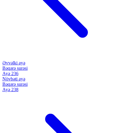
Əvvəlki ayə
Bəqərə surəsi
Ayə 236
Növbəti ayə
Bəqərə surəsi
Ayə 238