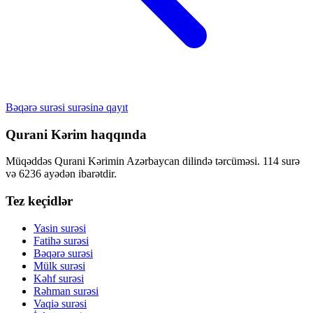
Bəqərə surəsi surəsinə qayıt
Qurani Kərim haqqında
Müqəddəs Qurani Kərimin Azərbaycan dilində tərcüməsi. 114 surə
və 6236 ayədən ibarətdir.
Tez keçidlər
Yasin surəsi
Fatihə surəsi
Bəqərə surəsi
Mülk surəsi
Kəhf surəsi
Rəhman surəsi
Vaqiə surəsi