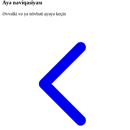
Ayə naviqasiyası
Əvvəlki və ya növbəti ayəyə keçin