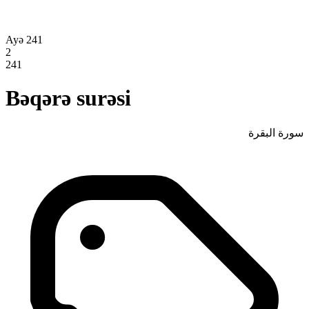
Ayə 241
2
241
Bəqərə surəsi
سورة البقرة