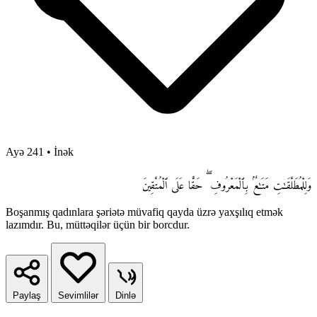
Ayə 241
•
İnək
وَلِلْمُطَلَّقَـٰتِ مَتَـٰعٌۢ بِٱلْمَعْرُوفِ ۖ حَقًّا عَلَى ٱلْمُتَّقِينَ
Boşanmış qadınlara şəriətə müvafiq qayda üzrə yaxşılıq etmək
lazımdır. Bu, müttəqilər üçün bir borcdur.
Paylaş
Sevimlilər
Dinlə