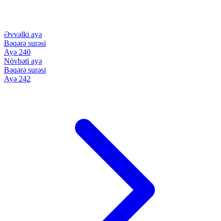
Əvvəlki ayə
Bəqərə surəsi
Ayə 240
Növbəti ayə
Bəqərə surəsi
Ayə 242