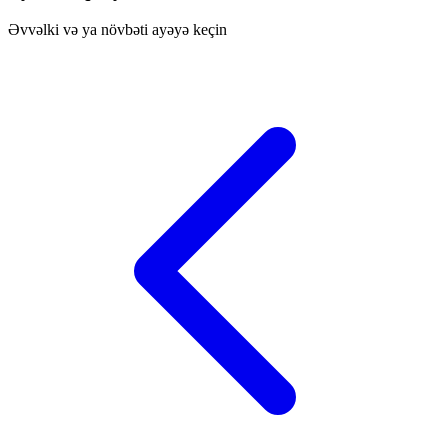
Əvvəlki və ya növbəti ayəyə keçin