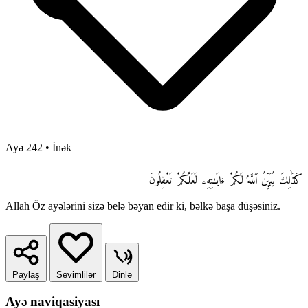
Ayə 242
•
İnək
كَذَٰلِكَ يُبَيِّنُ ٱللَّهُ لَكُمْ ءَايَـٰتِهِۦ لَعَلَّكُمْ تَعْقِلُونَ
Allah Öz ayələrini sizə belə bəyan edir ki, bəlkə başa düşəsiniz.
Paylaş
Sevimlilər
Dinlə
Ayə naviqasiyası