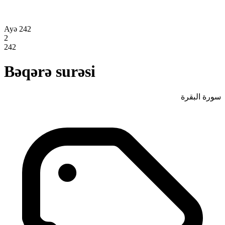
Ayə 242
2
242
Bəqərə surəsi
سورة البقرة