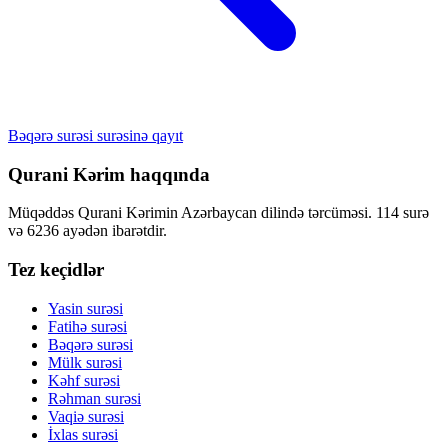
Bəqərə surəsi surəsinə qayıt
Qurani Kərim haqqında
Müqəddəs Qurani Kərimin Azərbaycan dilində tərcüməsi. 114 surə
və 6236 ayədən ibarətdir.
Tez keçidlər
Yasin surəsi
Fatihə surəsi
Bəqərə surəsi
Mülk surəsi
Kəhf surəsi
Rəhman surəsi
Vaqiə surəsi
İxlas surəsi