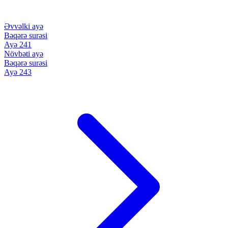
Əvvəlki ayə
Bəqərə surəsi
Ayə 241
Növbəti ayə
Bəqərə surəsi
Ayə 243