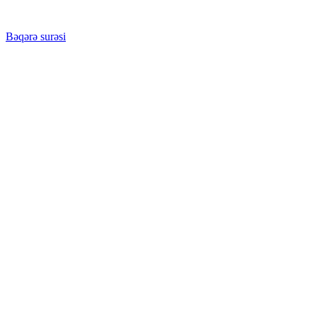
Bəqərə surəsi