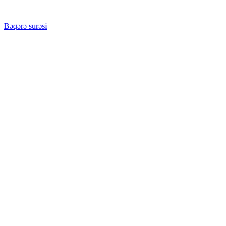
Bəqərə surəsi