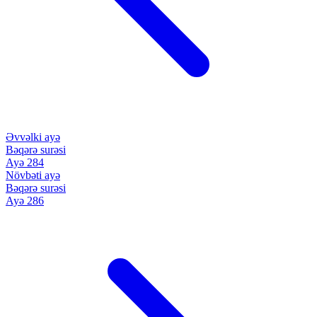
Əvvəlki ayə
Bəqərə surəsi
Ayə 284
Növbəti ayə
Bəqərə surəsi
Ayə 286