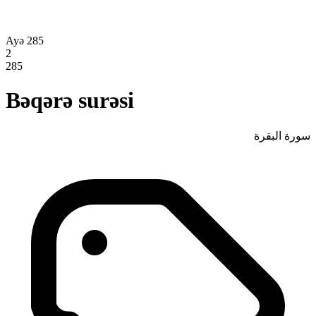
Ayə 285
2
285
Bəqərə surəsi
سورة البقرة