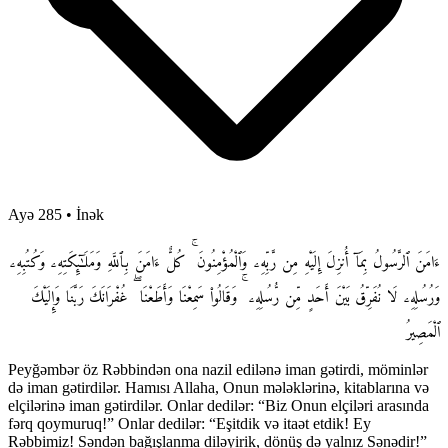
Ayə 285
•
İnək
ءَامَنَ ٱلرَّسُولُ بِمَآ أُنزِلَ إِلَيْهِ مِن رَّبِّهِۦ وَٱلْمُؤْمِنُونَ ۚ كُلٌّ ءَامَنَ بِٱللَّهِ وَمَلَـٰٓئِكَتِهِۦ وَكُتُبِهِۦ
وَرُسُلِهِۦ لَا نُفَرِّقُ بَيْنَ أَحَدٍ مِّن رُّسُلِهِۦ ۚ وَقَالُوا۟ سَمِعْنَا وَأَطَعْنَا ۖ غُفْرَانَكَ رَبَّنَا وَإِلَيْكَ
ٱلْمَصِيرُ
Peyğəmbər öz Rəbbindən ona nazil edilənə iman gətirdi, möminlər
də iman gətirdilər. Hamısı Allaha, Onun mələklərinə, kitablarına və
elçilərinə iman gətirdilər. Onlar dedilər: “Biz Onun elçiləri arasında
fərq qoymuruq!” Onlar dedilər: “Eşitdik və itaət etdik! Ey
Rəbbimiz! Səndən bağışlanma diləyirik, dönüş də yalnız Sənədir!”