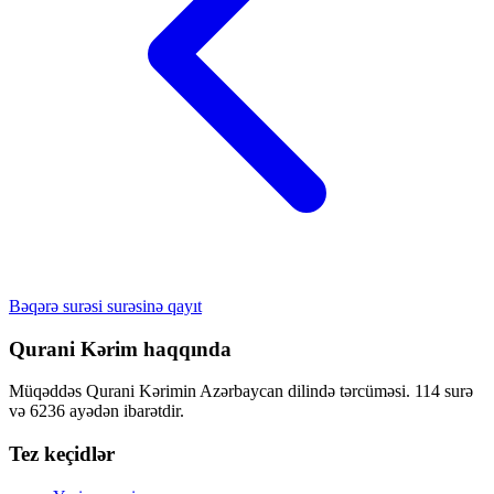
Bəqərə surəsi surəsinə qayıt
Qurani Kərim haqqında
Müqəddəs Qurani Kərimin Azərbaycan dilində tərcüməsi. 114 surə
və 6236 ayədən ibarətdir.
Tez keçidlər