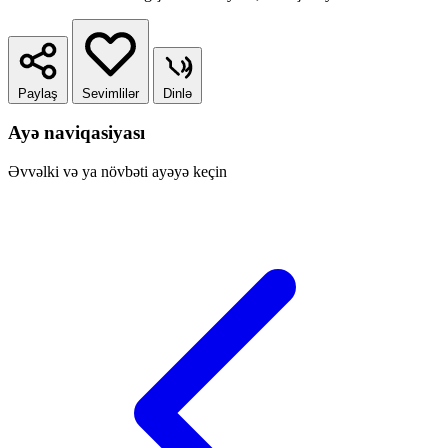
Paylaş
Sevimlilər
Dinlə
Ayə naviqasiyası
Əvvəlki və ya növbəti ayəyə keçin