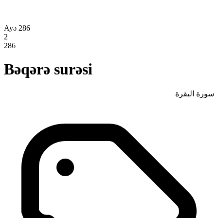
Ayə 286
2
286
Bəqərə surəsi
سورة البقرة