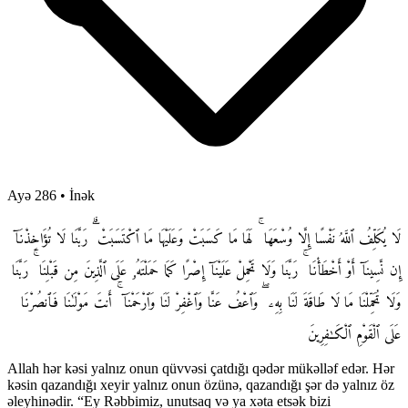
Ayə 286
•
İnək
لَا يُكَلِّفُ ٱللَّهُ نَفْسًا إِلَّا وُسْعَهَا ۚ لَهَا مَا كَسَبَتْ وَعَلَيْهَا مَا ٱكْتَسَبَتْ ۗ رَبَّنَا لَا تُؤَاخِذْنَآ
إِن نَّسِينَآ أَوْ أَخْطَأْنَا ۚ رَبَّنَا وَلَا تَحْمِلْ عَلَيْنَآ إِصْرًا كَمَا حَمَلْتَهُۥ عَلَى ٱلَّذِينَ مِن قَبْلِنَا ۚ رَبَّنَا
وَلَا تُحَمِّلْنَا مَا لَا طَاقَةَ لَنَا بِهِۦ ۖ وَٱعْفُ عَنَّا وَٱغْفِرْ لَنَا وَٱرْحَمْنَآ ۚ أَنتَ مَوْلَىٰنَا فَٱنصُرْنَا
عَلَى ٱلْقَوْمِ ٱلْكَـٰفِرِينَ
Allah hər kəsi yalnız onun qüvvəsi çatdığı qədər mükəlləf edər. Hər
kəsin qazandığı xeyir yalnız onun özünə, qazandığı şər də yalnız öz
əleyhinədir. “Ey Rəbbimiz, unutsaq və ya xəta etsək bizi