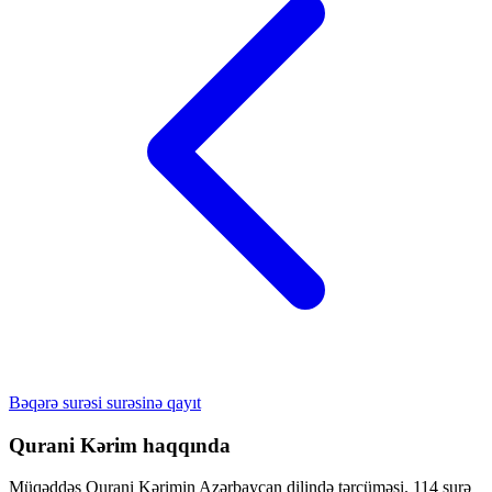
Bəqərə surəsi surəsinə qayıt
Qurani Kərim haqqında
Müqəddəs Qurani Kərimin Azərbaycan dilində tərcüməsi. 114 surə