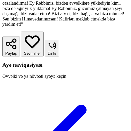
cəzalandırma! Ey Rəbbimiz, bizdən əvvəlkilərə yüklədiyin kimi,
bizə də ağır yük yükləmə! Ey Rəbbimiz, gücümüz çatmayan şeyi
daşımağa bizi vadar etmə! Bizi əfv et, bizi bağışla və bizə rəhm et!
Sən bizim Himayədarımızsan! Kafirləri məğlub etməkdə bizə
yardım et!”
Paylaş
Sevimlilər
Dinlə
Ayə naviqasiyası
Əvvəlki və ya növbəti ayəyə keçin