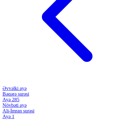
Əvvəlki ayə
Bəqərə surəsi
Ayə 285
Növbəti ayə
Ali-İmran surəsi
Ayə 1