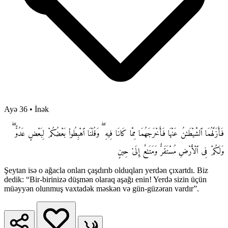
Ayə 36
•
İnək
فَأَزَلَّهُمَا ٱلشَّيْطَـٰنُ عَنْهَا فَأَخْرَجَهُمَا مِمَّا كَانَا فِيهِ ۖ وَقُلْنَا ٱهْبِطُوا۟ بَعْضُكُمْ لِبَعْضٍ عَدُوٌّ ۖ
وَلَكُمْ فِى ٱلْأَرْضِ مُسْتَقَرٌّ وَمَتَـٰعٌ إِلَىٰ حِينٍ
Şeytan isə o ağacla onları çaşdırıb olduqları yerdən çıxartdı. Biz
dedik: “Bir-birinizə düşmən olaraq aşağı enin! Yerdə sizin üçün
müəyyən olunmuş vaxtadək məskən və gün-güzəran vardır”.