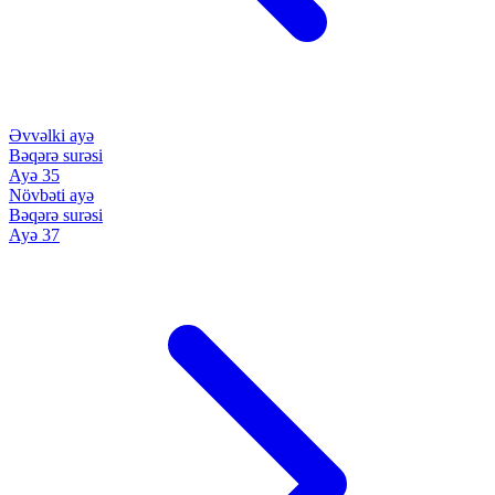
Əvvəlki ayə
Bəqərə surəsi
Ayə 35
Növbəti ayə
Bəqərə surəsi
Ayə 37