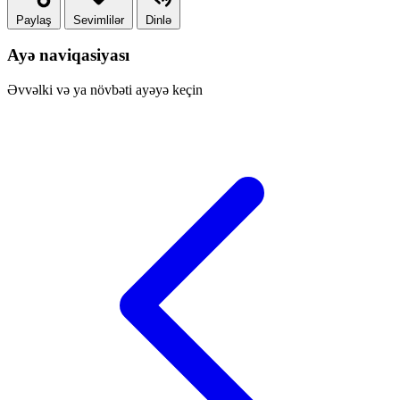
Paylaş
Sevimlilər
Dinlə
Ayə naviqasiyası
Əvvəlki və ya növbəti ayəyə keçin