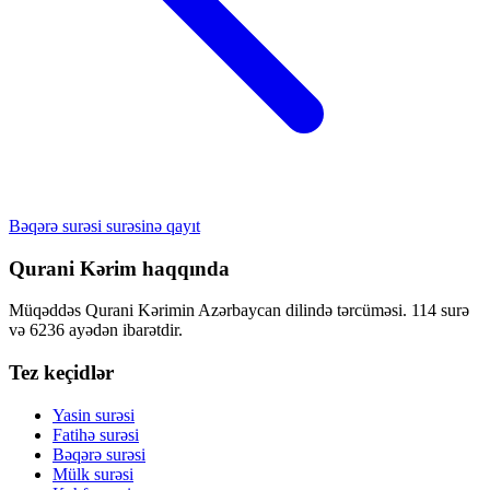
Bəqərə surəsi surəsinə qayıt
Qurani Kərim haqqında
Müqəddəs Qurani Kərimin Azərbaycan dilində tərcüməsi. 114 surə
və 6236 ayədən ibarətdir.
Tez keçidlər
Yasin surəsi
Fatihə surəsi
Bəqərə surəsi
Mülk surəsi