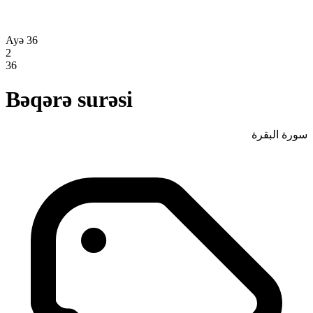
Ayə 36
2
36
Bəqərə surəsi
سورة البقرة