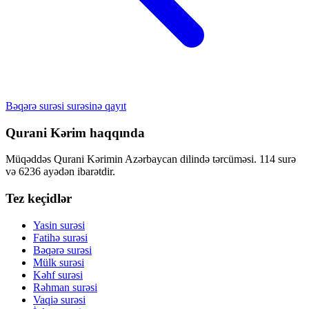
Bəqərə surəsi surəsinə qayıt
Qurani Kərim haqqında
Müqəddəs Qurani Kərimin Azərbaycan dilində tərcüməsi. 114 surə
və 6236 ayədən ibarətdir.
Tez keçidlər
Yasin surəsi
Fatihə surəsi
Bəqərə surəsi
Mülk surəsi
Kəhf surəsi
Rəhman surəsi
Vaqiə surəsi