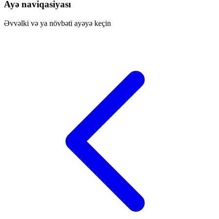
Ayə naviqasiyası
Əvvəlki və ya növbəti ayəyə keçin