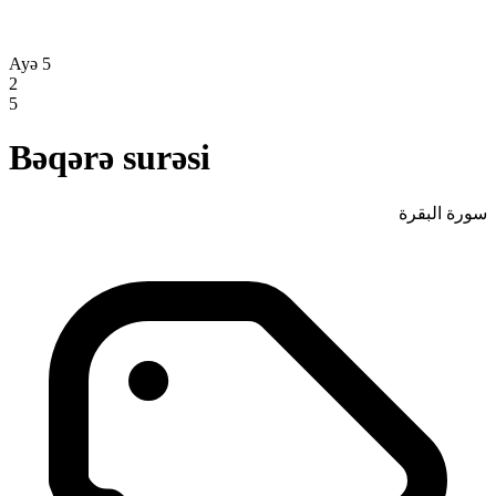
Ayə 5
2
5
Bəqərə surəsi
سورة البقرة