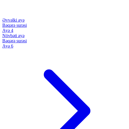
Əvvəlki ayə
Bəqərə surəsi
Ayə 4
Növbəti ayə
Bəqərə surəsi
Ayə 6