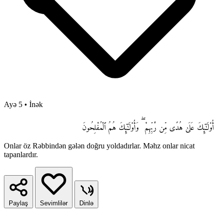
Ayə 5
•
İnək
أُو۟لَـٰٓئِكَ عَلَىٰ هُدًى مِّن رَّبِّهِمْ ۖ وَأُو۟لَـٰٓئِكَ هُمُ ٱلْمُفْلِحُونَ
Onlar öz Rəbbindən gələn doğru yoldadırlar. Məhz onlar nicat
tapanlardır.
Paylaş
Sevimlilər
Dinlə