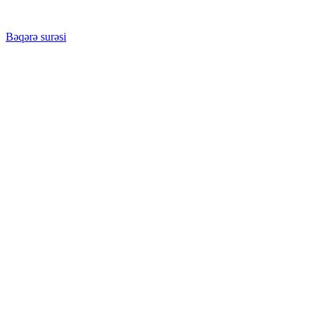
Bəqərə surəsi