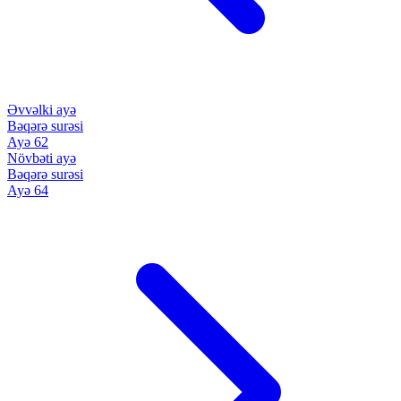
Əvvəlki ayə
Bəqərə surəsi
Ayə 62
Növbəti ayə
Bəqərə surəsi
Ayə 64