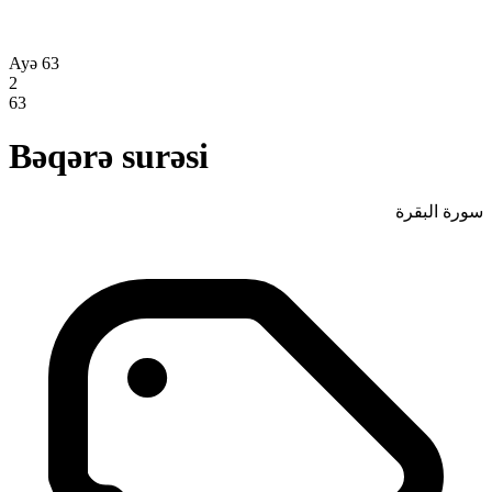
Ayə 63
2
63
Bəqərə surəsi
سورة البقرة