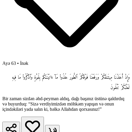
Ayə 63
•
İnək
وَإِذْ أَخَذْنَا مِيثَـٰقَكُمْ وَرَفَعْنَا فَوْقَكُمُ ٱلطُّورَ خُذُوا۟ مَآ ءَاتَيْنَـٰكُم بِقُوَّةٍ وَٱذْكُرُوا۟ مَا فِيهِ
لَعَلَّكُمْ تَتَّقُونَ
Bir zaman sizdən əhd-peyman aldıq, dağı başınız üstünə qaldırdıq
və buyurduq: “Sizə verdiyimizdən möhkəm yapışın və onun
içindəkiləri yada salın ki, bəlkə Allahdan qorxasınız!”