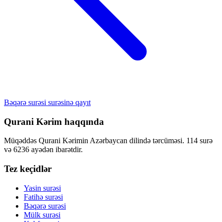
Bəqərə surəsi surəsinə qayıt
Qurani Kərim haqqında
Müqəddəs Qurani Kərimin Azərbaycan dilində tərcüməsi. 114 surə
və 6236 ayədən ibarətdir.
Tez keçidlər
Yasin surəsi
Fatihə surəsi
Bəqərə surəsi
Mülk surəsi