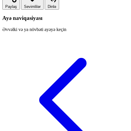
Paylaş
Sevimlilər
Dinlə
Ayə naviqasiyası
Əvvəlki və ya növbəti ayəyə keçin