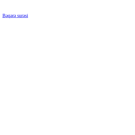
Bəqərə surəsi