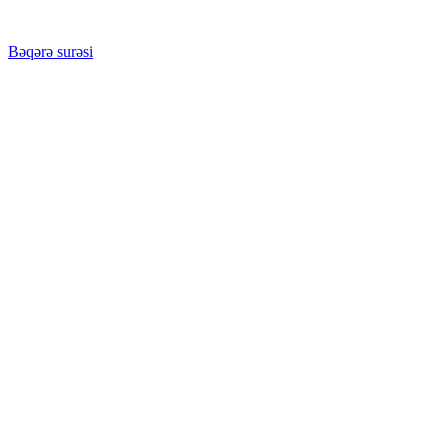
Bəqərə surəsi