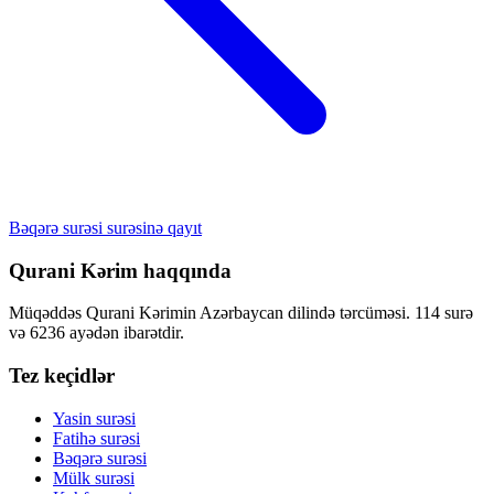
Bəqərə surəsi surəsinə qayıt
Qurani Kərim haqqında
Müqəddəs Qurani Kərimin Azərbaycan dilində tərcüməsi. 114 surə
və 6236 ayədən ibarətdir.
Tez keçidlər
Yasin surəsi
Fatihə surəsi
Bəqərə surəsi
Mülk surəsi