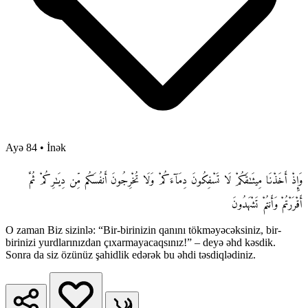
Ayə 84
•
İnək
وَإِذْ أَخَذْنَا مِيثَـٰقَكُمْ لَا تَسْفِكُونَ دِمَآءَكُمْ وَلَا تُخْرِجُونَ أَنفُسَكُم مِّن دِيَـٰرِكُمْ ثُمَّ
أَقْرَرْتُمْ وَأَنتُمْ تَشْهَدُونَ
O zaman Biz sizinlə: “Bir-birinizin qanını tökməyəcəksiniz, bir-
birinizi yurdlarınızdan çıxarmayacaqsınız!” – deyə əhd kəsdik.
Sonra da siz özünüz şahidlik edərək bu əhdi təsdiqlədiniz.