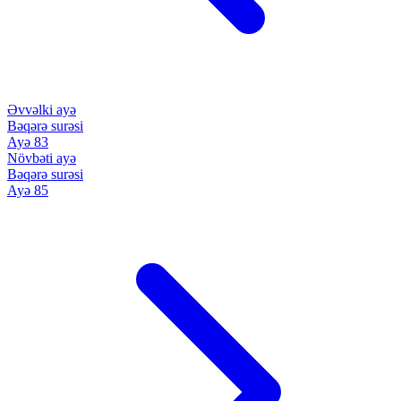
Əvvəlki ayə
Bəqərə surəsi
Ayə 83
Növbəti ayə
Bəqərə surəsi
Ayə 85