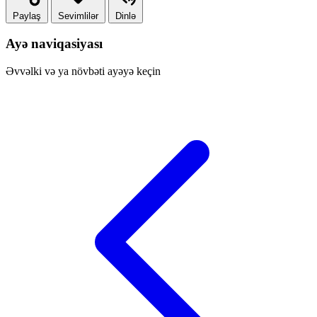
Paylaş
Sevimlilər
Dinlə
Ayə naviqasiyası
Əvvəlki və ya növbəti ayəyə keçin