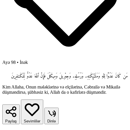
Ayə 98
•
İnək
مَن كَانَ عَدُوًّا لِّلَّهِ وَمَلَـٰٓئِكَتِهِۦ وَرُسُلِهِۦ وَجِبْرِيلَ وَمِيكَىٰلَ فَإِنَّ ٱللَّهَ عَدُوٌّ لِّلْكَـٰفِرِينَ
Kim Allaha, Onun mələklərinə və elçilərinə, Cəbrailə və Mikailə
düşməndirsə, şübhəsiz ki, Allah da o kafirlərə düşməndir.
Paylaş
Sevimlilər
Dinlə