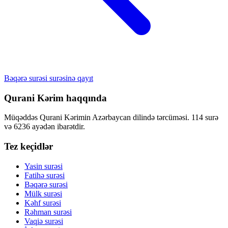
Bəqərə surəsi surəsinə qayıt
Qurani Kərim haqqında
Müqəddəs Qurani Kərimin Azərbaycan dilində tərcüməsi. 114 surə
və 6236 ayədən ibarətdir.
Tez keçidlər
Yasin surəsi
Fatihə surəsi
Bəqərə surəsi
Mülk surəsi
Kəhf surəsi
Rəhman surəsi
Vaqiə surəsi