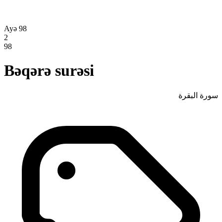
Ayə 98
2
98
Bəqərə surəsi
سورة البقرة