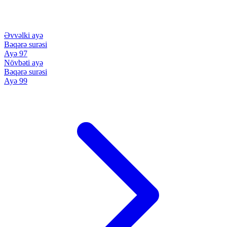
Əvvəlki ayə
Bəqərə surəsi
Ayə 97
Növbəti ayə
Bəqərə surəsi
Ayə 99