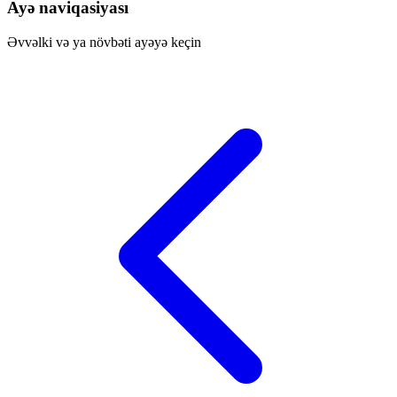
Ayə naviqasiyası
Əvvəlki və ya növbəti ayəyə keçin