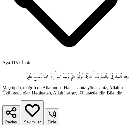
Ayə 115
•
İnək
وَلِلَّهِ ٱلْمَشْرِقُ وَٱلْمَغْرِبُ ۚ فَأَيْنَمَا تُوَلُّوا۟ فَثَمَّ وَجْهُ ٱللَّهِ ۚ إِنَّ ٱللَّهَ وَٰسِعٌ عَلِيمٌ
Məşriq də, məğrib də Allahındır! Hansı səmtə yönəlsəniz, Allahın
Üzü orada olar. Həqiqətən, Allah hər şeyi Əhatəedəndir, Biləndir.
Paylaş
Sevimlilər
Dinlə