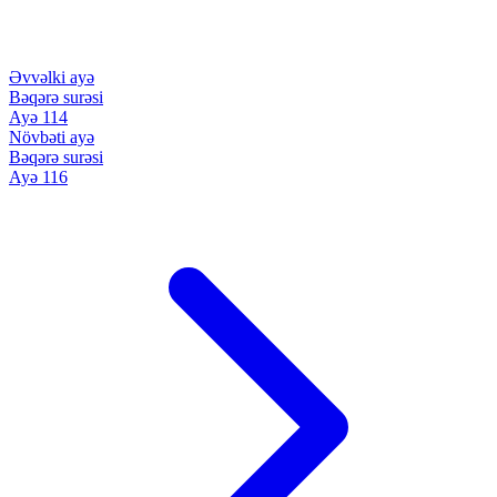
Əvvəlki ayə
Bəqərə surəsi
Ayə 114
Növbəti ayə
Bəqərə surəsi
Ayə 116