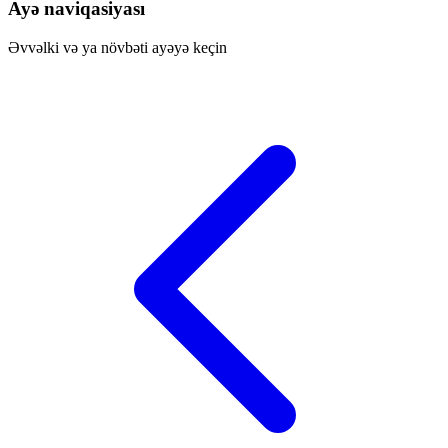
Ayə naviqasiyası
Əvvəlki və ya növbəti ayəyə keçin