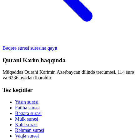
Bəqərə surəsi surəsinə qayıt
Qurani Kərim haqqında
Müqəddəs Qurani Kərimin Azərbaycan dilində tərcüməsi. 114 surə
və 6236 ayədən ibarətdir.
Tez keçidlər
Yasin surəsi
Fatihə surəsi
Bəqərə surəsi
Mülk surəsi
Kəhf surəsi
Rəhman surəsi
Vaqiə surəsi