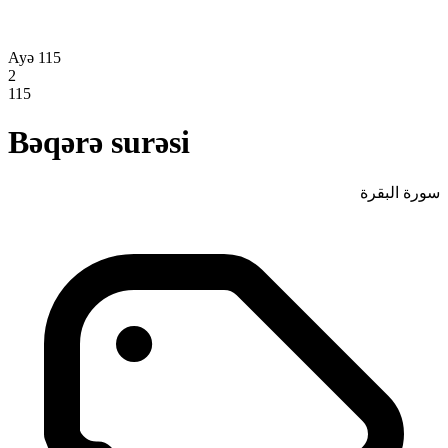
Ayə 115
2
115
Bəqərə surəsi
سورة البقرة