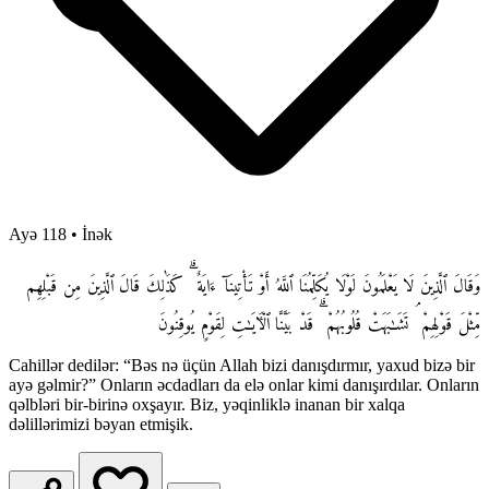
Ayə 118
•
İnək
وَقَالَ ٱلَّذِينَ لَا يَعْلَمُونَ لَوْلَا يُكَلِّمُنَا ٱللَّهُ أَوْ تَأْتِينَآ ءَايَةٌ ۗ كَذَٰلِكَ قَالَ ٱلَّذِينَ مِن قَبْلِهِم
مِّثْلَ قَوْلِهِمْ ۘ تَشَـٰبَهَتْ قُلُوبُهُمْ ۗ قَدْ بَيَّنَّا ٱلْـَٔايَـٰتِ لِقَوْمٍ يُوقِنُونَ
Cahillər dedilər: “Bəs nə üçün Allah bizi danışdırmır, yaxud bizə bir
ayə gəlmir?” Onların əcdadları da elə onlar kimi danışırdılar. Onların
qəlbləri bir-birinə oxşayır. Biz, yəqinliklə inanan bir xalqa
dəlillərimizi bəyan etmişik.