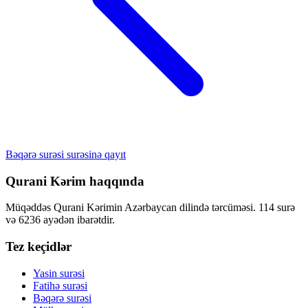
Bəqərə surəsi surəsinə qayıt
Qurani Kərim haqqında
Müqəddəs Qurani Kərimin Azərbaycan dilində tərcüməsi. 114 surə
və 6236 ayədən ibarətdir.
Tez keçidlər
Yasin surəsi
Fatihə surəsi
Bəqərə surəsi