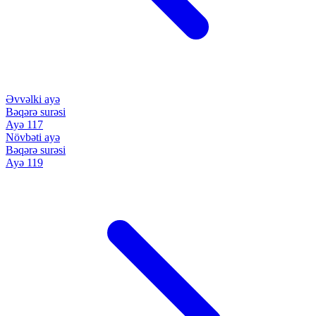
Əvvəlki ayə
Bəqərə surəsi
Ayə 117
Növbəti ayə
Bəqərə surəsi
Ayə 119