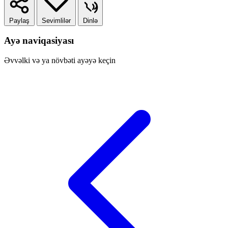
Paylaş
Sevimlilər
Dinlə
Ayə naviqasiyası
Əvvəlki və ya növbəti ayəyə keçin