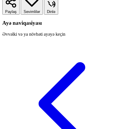
Paylaş
Sevimlilər
Dinlə
Ayə naviqasiyası
Əvvəlki və ya növbəti ayəyə keçin