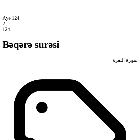
Ayə 124
2
124
Bəqərə surəsi
سورة البقرة