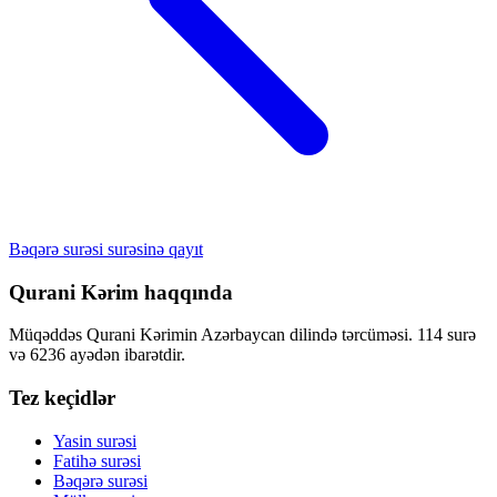
Bəqərə surəsi surəsinə qayıt
Qurani Kərim haqqında
Müqəddəs Qurani Kərimin Azərbaycan dilində tərcüməsi. 114 surə
və 6236 ayədən ibarətdir.
Tez keçidlər
Yasin surəsi
Fatihə surəsi
Bəqərə surəsi