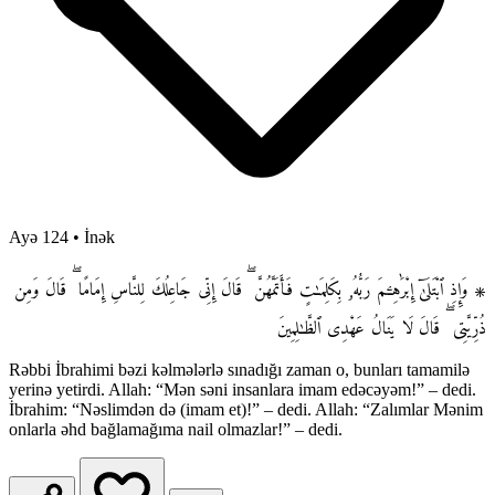
Ayə 124
•
İnək
۞ وَإِذِ ٱبْتَلَىٰٓ إِبْرَٰهِـۧمَ رَبُّهُۥ بِكَلِمَـٰتٍ فَأَتَمَّهُنَّ ۖ قَالَ إِنِّى جَاعِلُكَ لِلنَّاسِ إِمَامًا ۖ قَالَ وَمِن
ذُرِّيَّتِى ۖ قَالَ لَا يَنَالُ عَهْدِى ٱلظَّـٰلِمِينَ
Rəbbi İbrahimi bəzi kəlmələrlə sınadığı zaman o, bunları tamamilə
yerinə yetirdi. Allah: “Mən səni insanlara imam edəcəyəm!” – dedi.
İbrahim: “Nəslimdən də (imam et)!” – dedi. Allah: “Zalımlar Mənim
onlarla əhd bağlamağıma nail olmazlar!” – dedi.