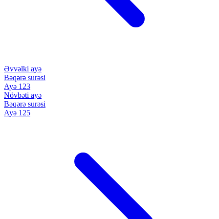
Əvvəlki ayə
Bəqərə surəsi
Ayə 123
Növbəti ayə
Bəqərə surəsi
Ayə 125