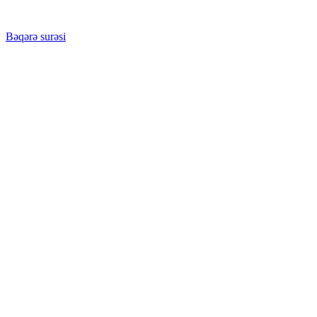
Bəqərə surəsi