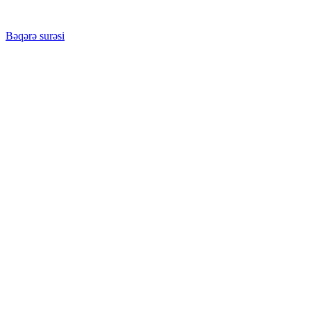
Bəqərə surəsi