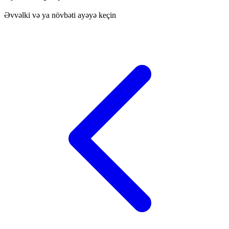
Əvvəlki və ya növbəti ayəyə keçin