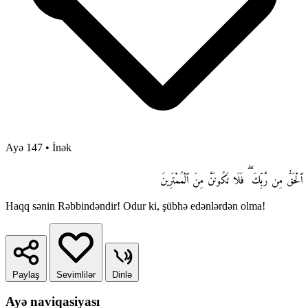
Ayə 147
•
İnək
ٱلْحَقُّ مِن رَّبِّكَ ۖ فَلَا تَكُونَنَّ مِنَ ٱلْمُمْتَرِينَ
Haqq sənin Rəbbindəndir! Odur ki, şübhə edənlərdən olma!
Paylaş
Sevimlilər
Dinlə
Ayə naviqasiyası