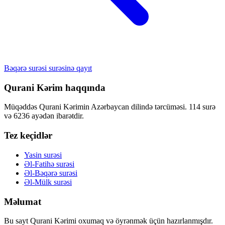
Bəqərə surəsi surəsinə qayıt
Qurani Kərim haqqında
Müqəddəs Qurani Kərimin Azərbaycan dilində tərcüməsi. 114 surə
və 6236 ayədən ibarətdir.
Tez keçidlər
Yasin surəsi
Əl-Fatihə surəsi
Əl-Bəqərə surəsi
Əl-Mülk surəsi
Məlumat
Bu sayt Qurani Kərimi oxumaq və öyrənmək üçün hazırlanmışdır.