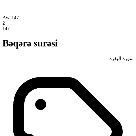
Ayə 147
2
147
Bəqərə surəsi
سورة البقرة