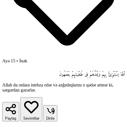
Ayə 15
•
İnək
ٱللَّهُ يَسْتَهْزِئُ بِهِمْ وَيَمُدُّهُمْ فِى طُغْيَـٰنِهِمْ يَعْمَهُونَ
Allah da onlara istehza edər və azğınlıqlarını o qədər artırar ki,
sərgərdan gəzərlər.
Paylaş
Sevimlilər
Dinlə