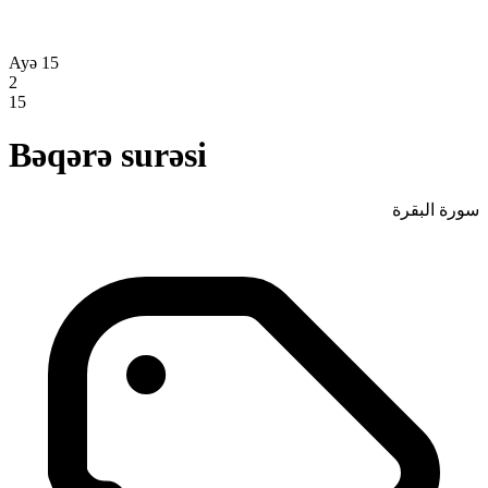
Ayə 15
2
15
Bəqərə surəsi
سورة البقرة