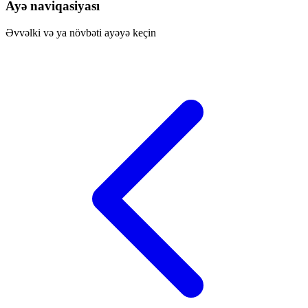
Ayə naviqasiyası
Əvvəlki və ya növbəti ayəyə keçin