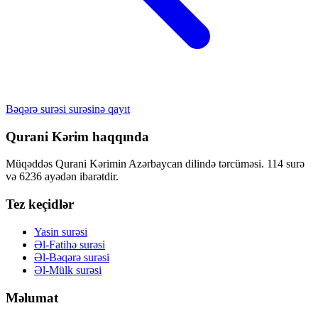
Bəqərə surəsi surəsinə qayıt
Qurani Kərim haqqında
Müqəddəs Qurani Kərimin Azərbaycan dilində tərcüməsi. 114 surə
və 6236 ayədən ibarətdir.
Tez keçidlər
Yasin surəsi
Əl-Fatihə surəsi
Əl-Bəqərə surəsi
Əl-Mülk surəsi
Məlumat