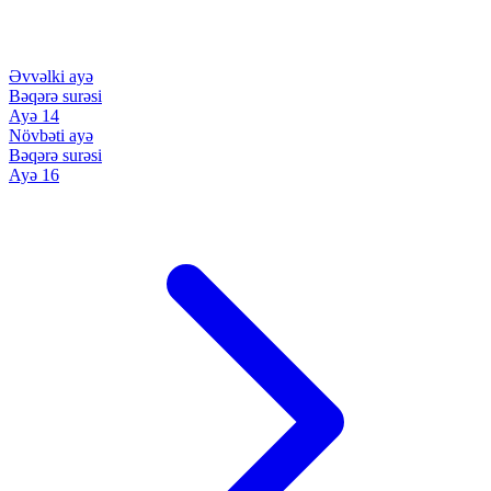
Əvvəlki ayə
Bəqərə surəsi
Ayə 14
Növbəti ayə
Bəqərə surəsi
Ayə 16